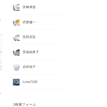
宮崎孝彦
T
武曽健一
安田宏定
安福由美子
吉村桂子
Lima7192
T
□検索フォーム