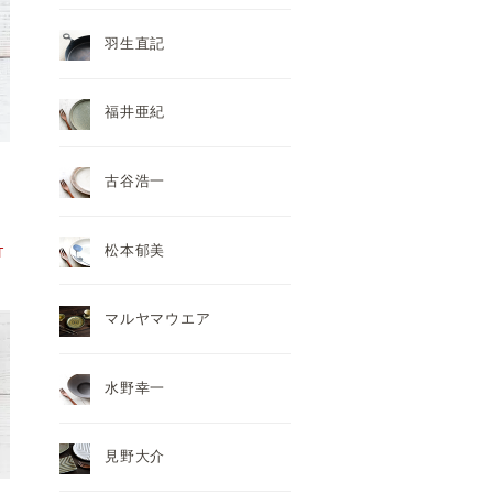
羽生直記
福井亜紀
古谷浩一
松本郁美
T
マルヤマウエア
水野幸一
見野大介