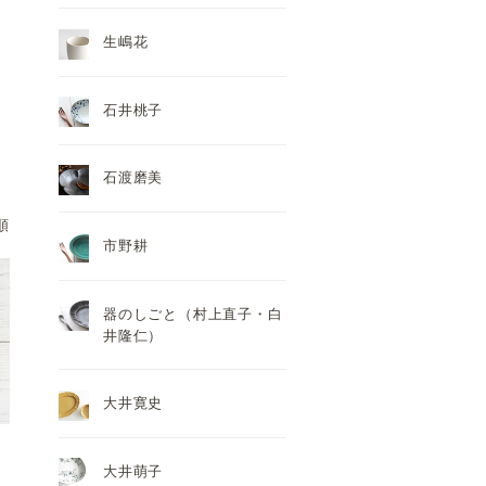
生嶋花
石井桃子
石渡磨美
順
市野耕
器のしごと（村上直子・白
井隆仁）
大井寛史
大井萌子