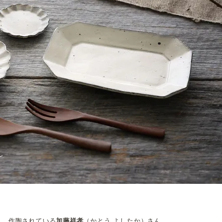
え、作陶されている
加藤祥孝
（かとう よしたか）さん。