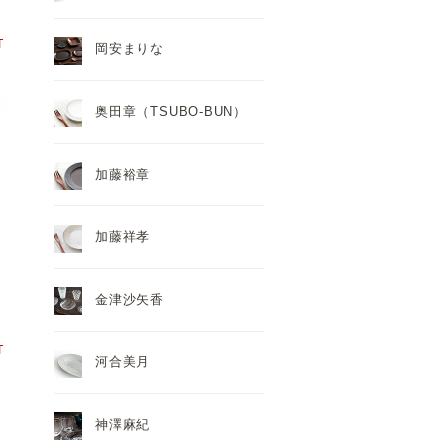
T
岡安まりな
奥田章（TSUBO-BUN）
加藤裕章
加藤祥孝
金津沙矢香
T
河合美月
神澤麻紀