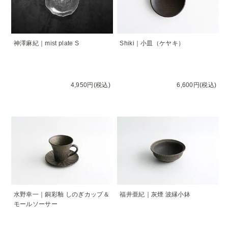
神澤麻紀｜mist plate S
Shiki｜小皿（ケヤキ）
4,950円(税込)
6,600円(税込)
水野幸一｜銅彩釉 しのぎカップ＆
福井亜紀｜灰煙 波縁小鉢
モールソーサー