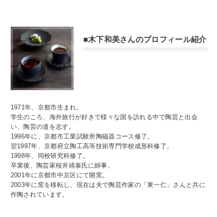
木下和美さんのプロフィール紹介
1971年、京都市生まれ。
学生のころ、海外旅行が好きで様々な国を訪れる中で陶芸と出会
い、陶芸の道を志す。
1996年に、京都市工業試験所陶磁器コース修了。
翌1997年、京都府立陶工高等技術専門学校成形科修了。
1998年、同校研究科修了。
卒業後、陶芸家桜井靖泰氏に師事。
2001年に京都市中京区にて開窯。
2003年に窯を移転し、現在は夫で陶芸作家の「東一仁」さんと共に
作陶されています。