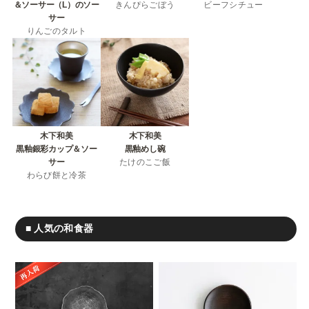
＆ソーサー（L）のソー
きんぴらごぼう
ビーフシチュー
サー
りんごのタルト
木下和美
木下和美
黒釉銀彩カップ＆ソー
黒釉めし碗
サー
たけのこご飯
わらび餅と冷茶
■ 人気の和食器