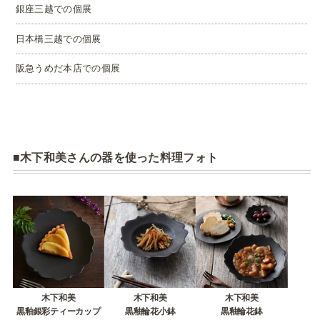
銀座三越での個展
日本橋三越での個展
阪急うめだ本店での個展
木下和美さんの器を使った料理フォト
木下和美
木下和美
木下和美
黒釉銀彩ティーカップ
黒釉輪花小鉢
黒釉輪花鉢