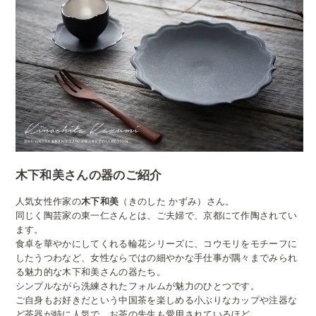
木下和美さんの器のご紹介
人気女性作家の
木下和美
（きのした かずみ）さん。
同じく陶芸家の東一仁さんとは、ご夫婦で、京都にて作陶されてい
ます。
食卓を華やかにしてくれる輪花シリーズに、コウモリをモチーフに
したうつわなど、女性ならではの細やかな手仕事が隅々までみられ
る魅力的な木下和美さんの器たち。
シンプルながら洗練されたフォルムが魅力のひとつです。
ご自身もお好きだという中国茶を楽しめる小ぶりなカップや注器な
ど茶器が特に人気で、お茶の先生も愛用されているほど。