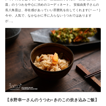
皿」のうつわを中心に渋めのコーディネート。
安福由美子さんの
長八角皿は、存在感があっていい雰囲気を出してくれます(＾―＾)
今や、人気で、なかなかに手に入らないうつわではあります
が…。
【水野幸一さんのうつわ×きのこの炊き込みご飯】