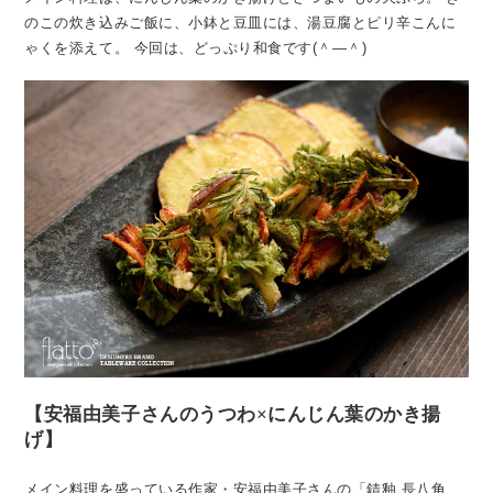
のこの炊き込みご飯に、小鉢と豆皿には、湯豆腐とピリ辛こんに
ゃくを添えて。
今回は、どっぷり和食です(＾―＾)
【安福由美子さんのうつわ×にんじん葉のかき揚
げ】
メイン料理を盛っている作家・安福由美子さんの「錆釉 長八角