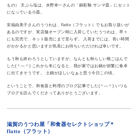
もの）
天ぷら塩は、水野幸一さんの「銅彩釉 サンマ皿」にセット
になっている小皿。
安福由美子さんのうつわは、flatto（フラット）でもお取り扱いが
あるのですが、実店舗オープン時に入荷していたうつわは、早々
にも完売で、ネット販売にまで至らず。
入荷までには、長い時間
がかかるかと思いますが気長にお待ちいただければ幸いです。
もう秋も終わろうとしていますが、なんとも秋らしい晩ごはんで
した(＾―＾)
これから冬になると、我が家ではお鍋が頻繁に食卓
に出てきそうです。
土鍋がほしいなぁと思う今日この頃。
ということで、和食器と料理のブログ記事でした(＾―＾)
いつも
ブログを読んでくださってありがとうございます。
滋賀のうつわ屋「和食器セレクトショップ＊
flatto（フラット）