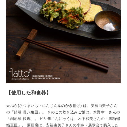
【使用した和食器】
天ぷら(さつまいも・にんじん葉のかき揚げ) は、安福由美子さん
の「錆釉 長八角皿」。
きのこの炊き込みご飯は、水野幸一さんの
「銅彩釉 飯碗」。
ピリ辛こんにゃくは、木下和美さんの「黒釉蝙
蝠豆皿」。
湯豆腐は、安福由美子さんの小鉢（展示会で購入した