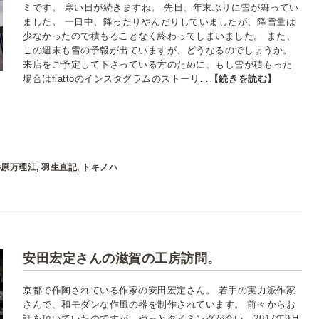
ミです。 寒い日が続きますね。 先日、年末ぶりに雪が舞ってい
ました。 一日中、降ったりやんだりしていましたが、降雪量は
少なかったので積もることなく終わってしまいました。 また、
この週末も雪の予報が出ていますが、どうなるのでしょうか。
来店をご予定して下さっている方のために、もし雪が積もった
場合はflattoのインスタグラムのストーリ…
【続きを読む】
杉原万理江
,
羽生直記
,
トキノハ
安田宏定さんの滋賀の工房訪問。
京都で作陶されている作家の安田宏定さん。 若手の実力派作家
さんで、和モダンな作風の器を制作されています。 前々からお
話を頂いていたのですが、やっとタイミングが合い、2017年9月