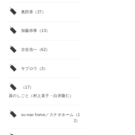
奥田章
（27）
加藤祥孝
（13）
古谷浩一
（62）
サブロウ
（3）
（17）
器のしごと（村上直子・白井隆仁）
su-nao home／スナオホーム
（1
2）