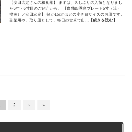
【安田宏定さんの和食器】 まずは、久しぶりの入荷となりまし
た5寸・6寸皿のご紹介から。 【白釉四季彩プレート5寸（流・
橙黄）／安田宏定】 径が15cmほどの小さ目サイズのお皿です。
副菜用や、取り皿として、毎日の食卓で出…
【続きを読む】
1
2
›
»