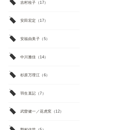
吉村桂子
（17）
安田宏定
（17）
安福由美子
（5）
中川雅佳
（14）
杉原万理江
（6）
羽生直記
（7）
武曽健一／花虎窯
（12）
野村佳苗
（5）