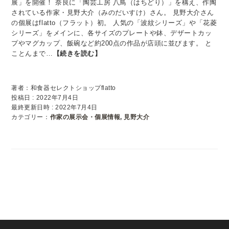
展」を開催！ 奈良に「陶芸工房 八鳥（はちどり）」を構え、作陶
されている作家・見野大介（みのだいすけ）さん。 見野大介さん
の個展はflatto（フラット）初。 人気の「波紋シリーズ」や「花菱
シリーズ」をメインに、各サイズのプレートや鉢、デザートカッ
プやマグカップ、飯碗など約200点の作品が店頭に並びます。 と
ことんまで…
【続きを読む】
著者：和食器セレクトショップflatto
投稿日 : 2022年7月4日
最終更新日時 : 2022年7月4日
カテゴリー：
作家の展示会・個展情報
,
見野大介