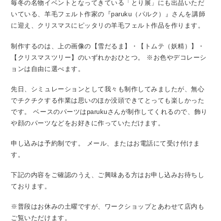
毎冬の名物イベントとなってきている「とり展」にも出品いただ
いている、羊毛フェルト作家の『paruku（パルク）』さんを講師
に迎え、クリスマスにピッタリの羊毛フェルト作品を作ります。
制作するのは、上の画像の【雪だるま】・【トムテ（妖精）】・
【クリスマスツリー】のいずれかおひとつ。
※お色やデコレーシ
ョンは自由に選べます。
先日、シミュレーションとして我々も制作してみましたが、無心
でチクチクする作業は思いのほか没頭できてとっても楽しかった
です。
ベースのパーツはparukuさんが制作してくれるので、飾り
や顔のパーツなどをお好きに作っていただけます。
申し込みは予約制です。
メール、またはお電話にて受け付けま
す。
下記の内容をご確認のうえ、ご興味ある方はお申し込みお待ちし
ております。
※普段はお休みの土曜ですが、ワークショップとあわせて店内も
ご覧いただけます。