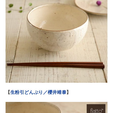
【
生粉引どんぶり／櫻井靖泰
】