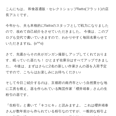
こんにちは。
和食器通販・セレクトショップflatto(フラット)の店
長アユミです。
今年から、夫も本格的にflattoのスタッフとして戦力になりました
ので、改めて自己紹介をさせていただきました。
今後は、このブ
ログも交代で書いていきますので、わかりやすく毎回名乗らせて
いただきますね。(o^^o)
さて、先週からその夫がガンガン撮影しアップしてくれておりま
す、眠っていた器たち！
ひとまず在庫分はすべてアップできまし
た。
今後は、まずはさらに2名の新しい作家さんの器を入荷予定
ですので、こちらはお楽しみにお待ちください♪
そして今日ご紹介するのは、京都府の南丹市という自然豊かな地
に工房を構え、器を作られている陶芸作家「櫻井靖泰」さんの生
粉引の器です。
『生粉引』と書いて『キコヒキ』と読みますよ。
これは櫻井靖泰
さんが数年前から作られている粉引なのですが、一般的な粉引よ