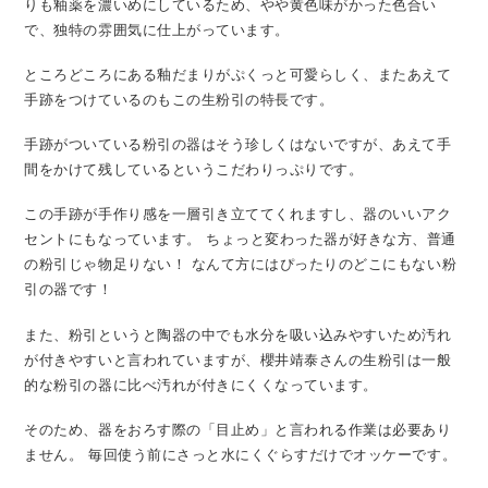
りも釉薬を濃いめにしているため、やや黄色味がかった色合い
で、独特の雰囲気に仕上がっています。
ところどころにある釉だまりがぷくっと可愛らしく、またあえて
手跡をつけているのもこの生粉引の特長です。
手跡がついている粉引の器はそう珍しくはないですが、あえて手
間をかけて残しているというこだわりっぷりです。
この手跡が手作り感を一層引き立ててくれますし、器のいいアク
セントにもなっています。
ちょっと変わった器が好きな方、普通
の粉引じゃ物足りない！
なんて方にはぴったりのどこにもない粉
引の器です！
また、粉引というと陶器の中でも水分を吸い込みやすいため汚れ
が付きやすいと言われていますが、櫻井靖泰さんの生粉引は一般
的な粉引の器に比べ汚れが付きにくくなっています。
そのため、器をおろす際の「目止め」と言われる作業は必要あり
ません。
毎回使う前にさっと水にくぐらすだけでオッケーです。