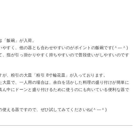
は「飯碗」が入荷。
いやすく、他の器とも合わせやすいのがポイントの飯碗です(＾―＾)
て、指が引っ掛かりやすく持ちやすいので普段使いがしやすいのです
すが、粉引の大皿「粉引 8寸輪花皿」が入っております。
た大皿で、一人用の場合は、余白を活かした料理の盛り付けが簡単に
真ん中にドーンと盛り付けるために使うのにも向いている便利な器で
使える器ですので、ぜひ試してみてくださいね(＾―＾)