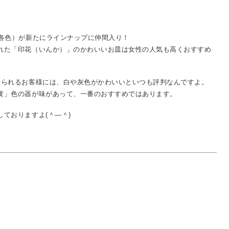
（各色）が新たにラインナップに仲間入り！
れた「印花（いんか）」のかわいいお皿は女性の人気も高くおすすめ
来られるお客様には、白や灰色がかわいいといつも評判なんですよ。
黄」色の器が味があって、一番のおすすめではあります。
ておりますよ(＾―＾)