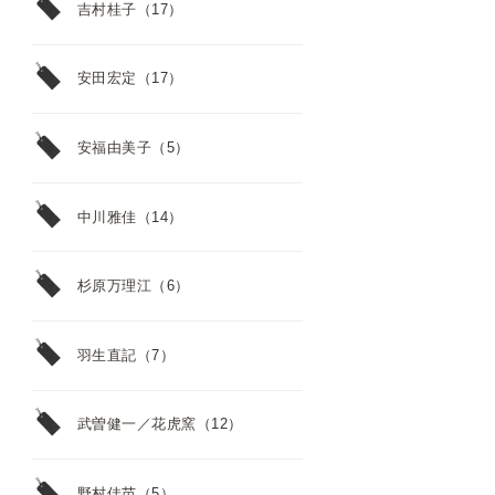
吉村桂子
（17）
安田宏定
（17）
安福由美子
（5）
中川雅佳
（14）
杉原万理江
（6）
羽生直記
（7）
武曽健一／花虎窯
（12）
野村佳苗
（5）