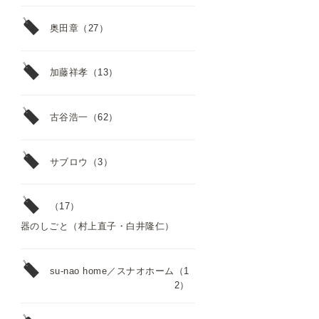
奥田章
（27）
加藤祥孝
（13）
古谷浩一
（62）
サブロウ
（3）
（17）
器のしごと（村上直子・白井隆仁）
su-nao home／スナオホーム
（1
2）