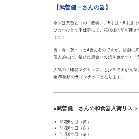
【
武曽健一さんの器
】
今回は黄色と白の「飯碗」、5寸皿・6寸皿
ひとつひとつ手仕事にて、花模様の印が押さ
です！
黄・青・灰・白と4色あるのですが、店舗に
個人的には、錆びた風合いの焼き色がつく「
人気の「印花マグカップ」も少量ですが入荷し
全20種類のラインナップとなります。
●武曽健一さんの和食器入荷リスト
印花6寸皿（黄）
印花6寸皿（白）
印花6寸皿（灰）