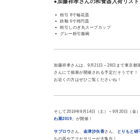
●加藤祥孝さんの和食器入荷リスト
粉引 8寸輪花皿
鉄釉 6寸楕円皿
粉引しのぎ丸スープカップ
グレー粉引飯碗
加藤祥孝さんは、9月21日～28日まで東京都港
さんにて個展が開催される予定だそうです！
お近くの方はぜひご覧くださいね！
そして2019年9月14日（土）～9月20日（金
わ展2019
」が開催！
サブロウ
さん、
金津沙矢香
さん、
とりもと硝
ちの器やアクセサリーが大集合！