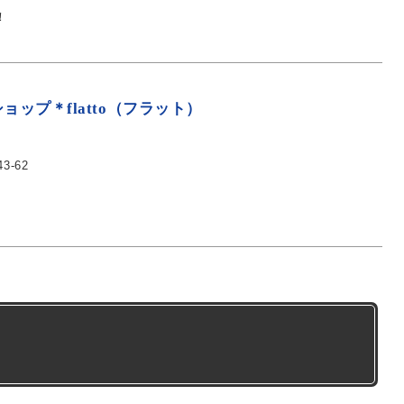
！
ップ＊flatto（フラット）
3-62