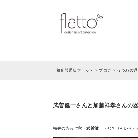
和食器通販フラット
>
ブログ
>
うつわの通
武曽健一さんと加藤祥孝さんの器をウェ
福井の陶芸作家・
武曽健一
（むそけんいち）