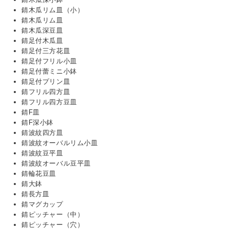
錆木瓜リム皿（小）
錆木瓜リム皿
錆木瓜深豆皿
錆足付木瓜皿
錆足付三方花皿
錆足付フリル小皿
錆足付蕾ミニ小鉢
錆足付プリン皿
錆フリル四方皿
錆フリル四方豆皿
錆F皿
錆F深小鉢
錆波紋四方皿
錆波紋オーバルリム小皿
錆波紋豆平皿
錆波紋オーバル豆平皿
錆輪花豆皿
錆大鉢
錆長方皿
錆マグカップ
錆ピッチャー（中）
錆ピッチャー（穴）