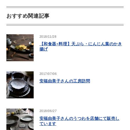
おすすめ関連記事
2018/11/28
【和食器×料理】天ぷら・にんじん葉のかき
揚げ
2017/07/06
安福由美子さんの工房訪問
2018/06/27
安福由美子さんのうつわを店舗にて販売し
ています