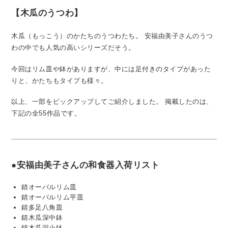
【木瓜のうつわ】
木瓜（もっこう）のかたちのうつわたち。
安福由美子さんのうつ
わの中でも人気の高いシリーズだそう。
今回はリム皿や鉢がありますが、中には足付きのタイプがあった
りと、かたちもタイプも様々。
以上、一部をピックアップしてご紹介しました。
掲載したのは、
下記の全55作品です。
●安福由美子さんの和食器入荷リスト
錆オーバルリム皿
錆オーバルリム平皿
錆多足八角皿
錆木瓜深中鉢
錆木瓜深小鉢