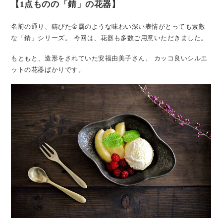
【1点ものの「錆」の花器】
名前の通り、錆びた金属のような味わい深い表情がとっても素敵
な「錆」シリーズ。
今回は、花器も多数ご用意いただきました。
もともと、造形をされていた安福由美子さん。
カッコ良いシルエ
ットの花器ばかりです。