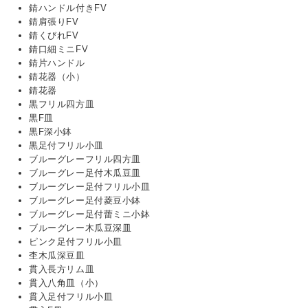
錆ハンドル付きFV
錆肩張りFV
錆くびれFV
錆口細ミニFV
錆片ハンドル
錆花器（小）
錆花器
黒フリル四方皿
黒F皿
黒F深小鉢
黒足付フリル小皿
ブルーグレーフリル四方皿
ブルーグレー足付木瓜豆皿
ブルーグレー足付フリル小皿
ブルーグレー足付菱豆小鉢
ブルーグレー足付蕾ミニ小鉢
ブルーグレー木瓜豆深皿
ピンク足付フリル小皿
杢木瓜深豆皿
貫入長方リム皿
貫入八角皿（小）
貫入足付フリル小皿