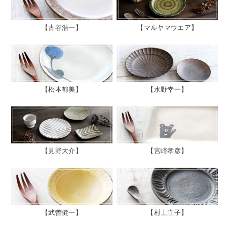
古谷浩一
マルヤマウエア
松本郁美
水野幸一
見野大介
宮崎孝彦
武曽健一
村上直子