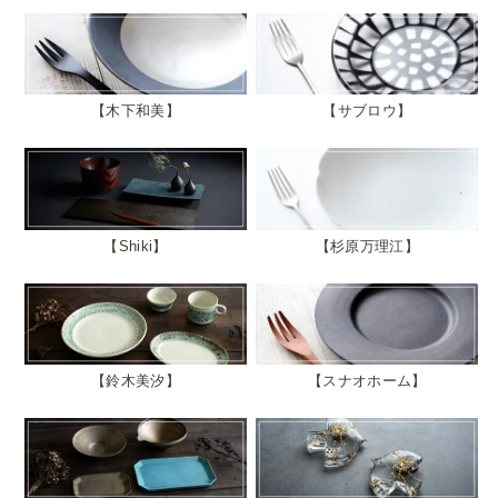
木下和美
サブロウ
Shiki
杉原万理江
鈴木美汐
スナオホーム