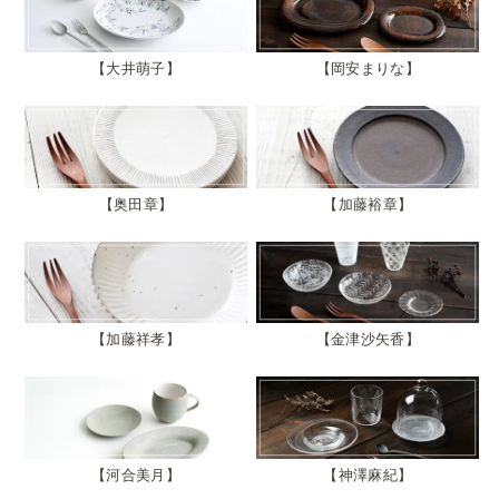
大井萌子
岡安まりな
奥田章
加藤裕章
加藤祥孝
金津沙矢香
河合美月
神澤麻紀