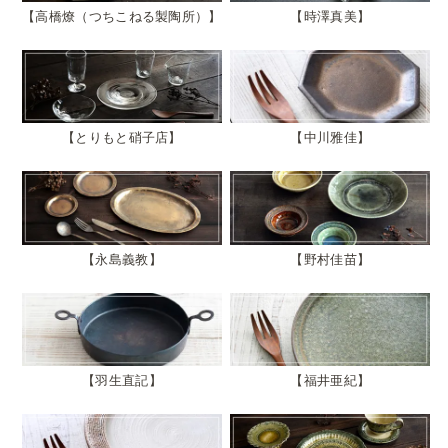
高橋燎（つちこねる製陶所）
時澤真美
とりもと硝子店
中川雅佳
永島義教
野村佳苗
羽生直記
福井亜紀