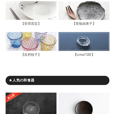
安田宏定
安福由美子
吉村桂子
Lima7192
■ 人気の和食器