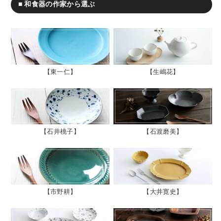
■ 和食器の作家から選ぶ
東一仁
生嶋花
石井桃子
石渡磨美
市野耕
大井寛史