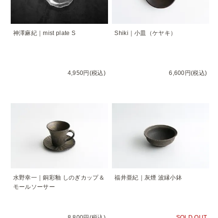
神澤麻紀｜mist plate S
Shiki｜小皿（ケヤキ）
4,950円(税込)
6,600円(税込)
水野幸一｜銅彩釉 しのぎカップ＆
福井亜紀｜灰煙 波縁小鉢
モールソーサー
8,800円(税込)
SOLD OUT