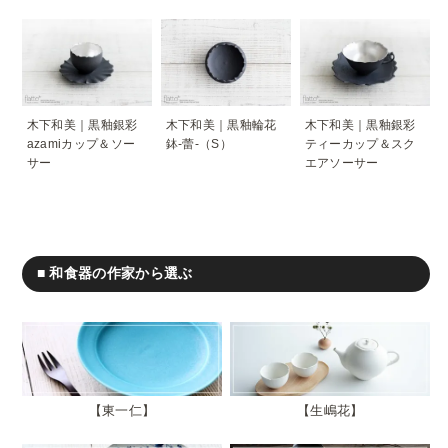
木下和美｜黒釉銀彩
木下和美｜黒釉輪花
木下和美｜黒釉銀彩
azamiカップ＆ソー
鉢-蕾-（S）
ティーカップ＆スク
サー
エアソーサー
■ 和食器の作家から選ぶ
東一仁
生嶋花