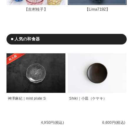
吉村桂子
Lima7192
■ 人気の和食器
神澤麻紀｜mist plate S
Shiki｜小皿（ケヤキ）
4,950円(税込)
6,600円(税込)