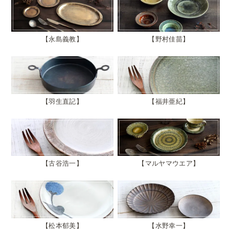
永島義教
野村佳苗
羽生直記
福井亜紀
古谷浩一
マルヤマウエア
松本郁美
水野幸一