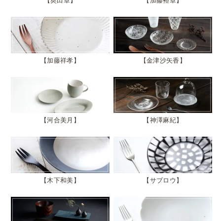
奥田章
加藤裕章
加藤祥孝
金津沙矢香
河合美月
神澤麻紀
木下和美
サブロウ