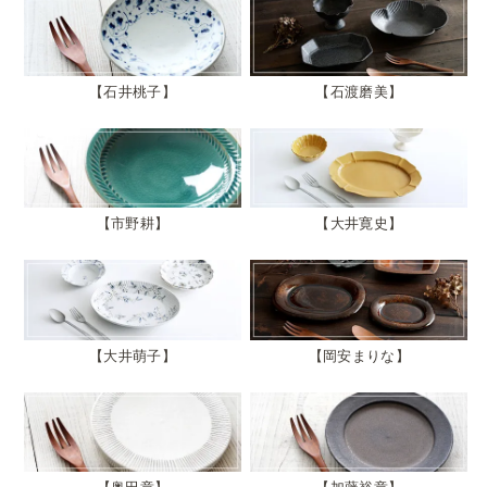
石井桃子
石渡磨美
市野耕
大井寛史
大井萌子
岡安まりな