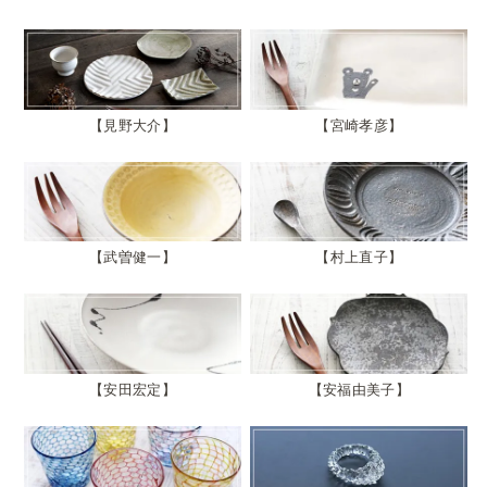
見野大介
宮崎孝彦
武曽健一
村上直子
安田宏定
安福由美子