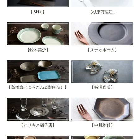
Shiki
杉原万理江
鈴木美汐
スナオホーム
高橋燎（つちこねる製陶所）
時澤真美
とりもと硝子店
中川雅佳