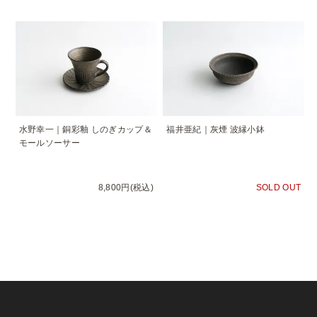
水野幸一｜銅彩釉 しのぎカップ＆
福井亜紀｜灰煙 波縁小鉢
モールソーサー
8,800円(税込)
SOLD OUT