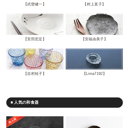
武曽健一
村上直子
安田宏定
安福由美子
吉村桂子
Lima7192
■ 人気の和食器