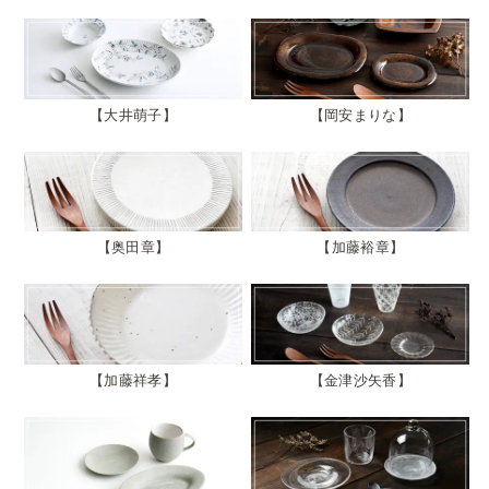
大井萌子
岡安まりな
奥田章
加藤裕章
加藤祥孝
金津沙矢香