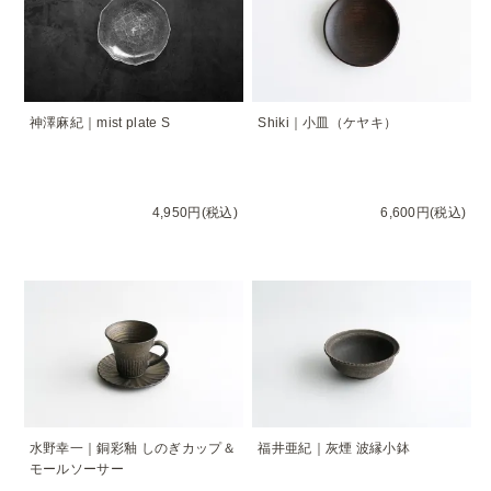
神澤麻紀｜mist plate S
Shiki｜小皿（ケヤキ）
4,950円(税込)
6,600円(税込)
水野幸一｜銅彩釉 しのぎカップ＆
福井亜紀｜灰煙 波縁小鉢
モールソーサー