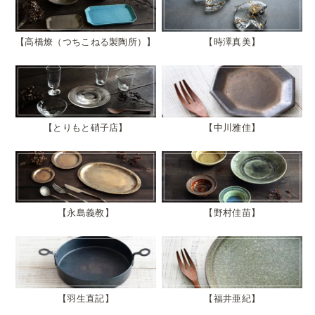
高橋燎（つちこねる製陶所）
時澤真美
とりもと硝子店
中川雅佳
永島義教
野村佳苗
羽生直記
福井亜紀