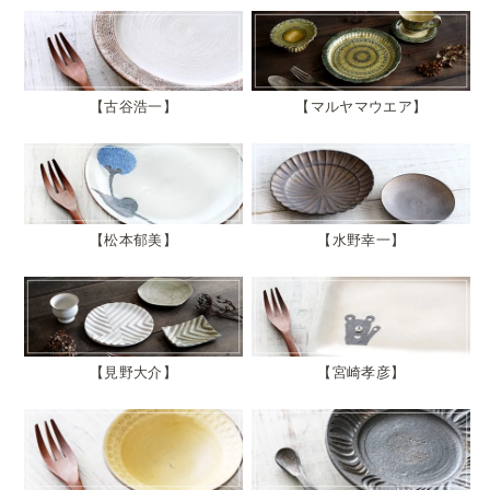
古谷浩一
マルヤマウエア
松本郁美
水野幸一
見野大介
宮崎孝彦