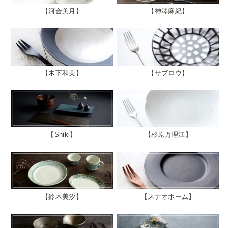
河合美月
神澤麻紀
木下和美
サブロウ
Shiki
杉原万理江
鈴木美汐
スナオホーム