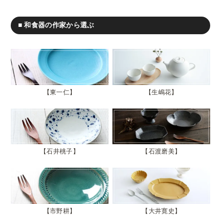
■ 和食器の作家から選ぶ
東一仁
生嶋花
石井桃子
石渡磨美
市野耕
大井寛史