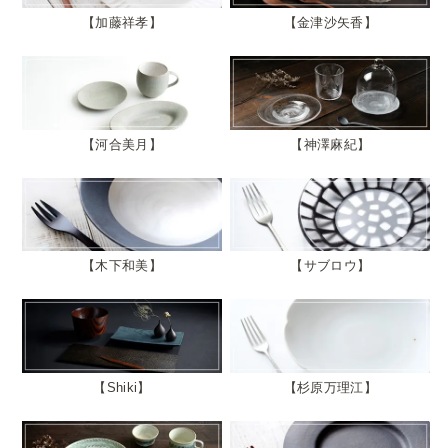
加藤祥孝
金津沙矢香
河合美月
神澤麻紀
木下和美
サブロウ
Shiki
杉原万理江