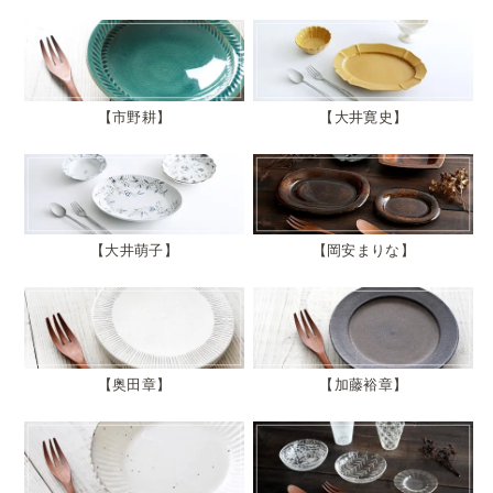
市野耕
大井寛史
大井萌子
岡安まりな
奥田章
加藤裕章