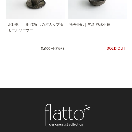
水野幸一｜銅彩釉 しのぎカップ＆
福井亜紀｜灰煙 波縁小鉢
モールソーサー
8,800円(税込)
SOLD OUT