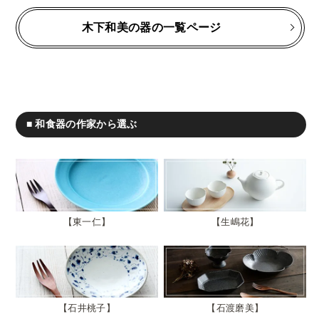
木下和美の器の一覧ページ
■ 和食器の作家から選ぶ
東一仁
生嶋花
石井桃子
石渡磨美