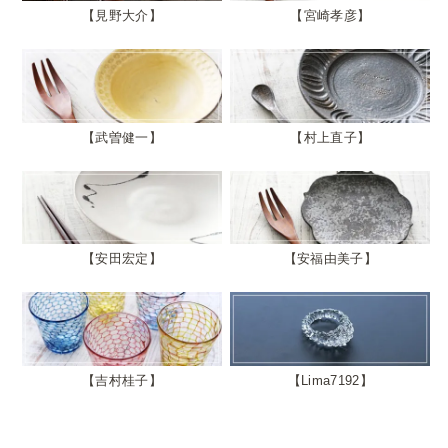
見野大介
宮崎孝彦
武曽健一
村上直子
安田宏定
安福由美子
吉村桂子
Lima7192