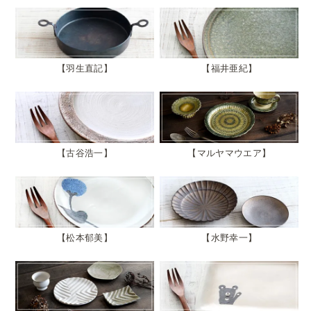
羽生直記
福井亜紀
古谷浩一
マルヤマウエア
松本郁美
水野幸一