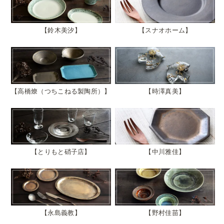
鈴木美汐
スナオホーム
高橋燎（つちこねる製陶所）
時澤真美
とりもと硝子店
中川雅佳
永島義教
野村佳苗