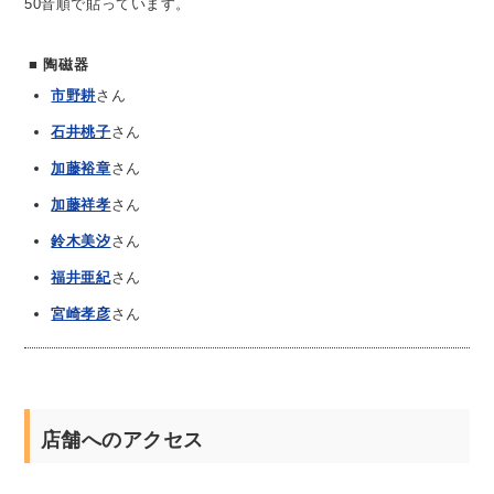
50音順で貼っています。
陶磁器
市野耕
さん
石井桃子
さん
加藤裕章
さん
加藤祥孝
さん
鈴木美汐
さん
福井亜紀
さん
宮崎孝彦
さん
店舗へのアクセス