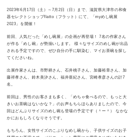
2023年6月17日（土）～7月2日（日）まで、滋賀県大津市の和食
器セレクトショップflatto（フラット）にて、「myめし碗展
2023」を開催！
前回、人気だった「めし碗展」の企画が再登場！
7名の作家さん
が作る「めし碗」が勢揃いします。
様々なサイズのめし碗が出品
される予定ですので、ぜひ自分の手に馴染む、マイお茶碗を探し
てくださいね。
出展作家さんは、市野耕さん、石井桃子さん、加藤裕章さん、加
藤祥孝さん、鈴木美汐さん、福井亜紀さん、宮崎孝彦さんの計7
名。
前回は、男性のお客さまも多く、「めちゃ食べるので、もっと大
きいお茶碗はないかな？」のお声もちらほらありましたので、今
回はどんぶりサイズのめし碗も登場の予定です（＾ー＾）
なかな
かにおもしろくなりそうです。
もちろん、女性サイズのこぶりなめし碗から、子供サイズのお子