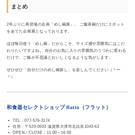
まとめ
2年ぶりに再登場の企画「めし碗展」。
ご飯茶碗だけにスポット
をあてた企画展となっております。
ほぼ毎日使う「めし碗」だからこそ、サイズ感や雰囲気にはこだ
わりたいですよね。
自分のお気に入りの雰囲気のうつわに変わる
だけで、ご飯が不思議とおいしくなるような気がします。
ぜひぜひ「自分だけのめし碗探し」を楽しんでください（＾ー
＾）
和食器セレクトショップ flatto（フラット）
TEL：077-576-3174
住所：〒520-0503 滋賀県大津市北比良1043-62
OPEN／CLOSE：11:00～16:00