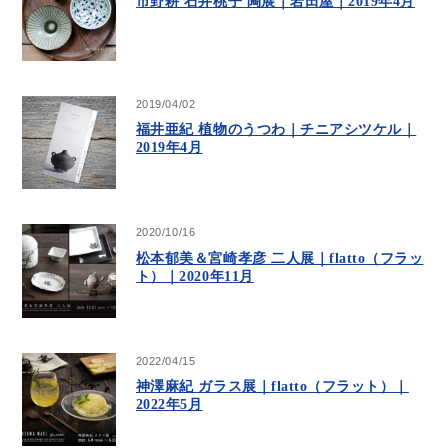
市野耕 石井桃子 陶展｜岩田屋｜2019年4月
2019/04/02
福井亜紀 植物のうつわ｜チニアシツケル｜
2019年4月
2020/10/16
松本郁美＆宮崎孝彦 二人展｜flatto（フラッ
ト）｜2020年11月
2022/04/15
神澤麻紀 ガラス展｜flatto（フラット）｜
2022年5月