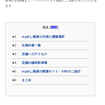
様用のお茶碗まで、バリエーション豊富にご用意させていただき
ます。
目次 [
開閉
]
1
myめし碗展の日程と開催場所
2
出展作家一覧
3
店舗へのアクセス
4
店舗の臨時駐車場
5
myめし碗展の関連サイト・SNSのご紹介
6
まとめ