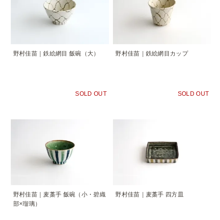
野村佳苗｜鉄絵網目 飯碗（大）
野村佳苗｜鉄絵網目カップ
SOLD OUT
SOLD OUT
野村佳苗｜麦藁手 飯碗（小・碧織
野村佳苗｜麦藁手 四方皿
部×瑠璃）