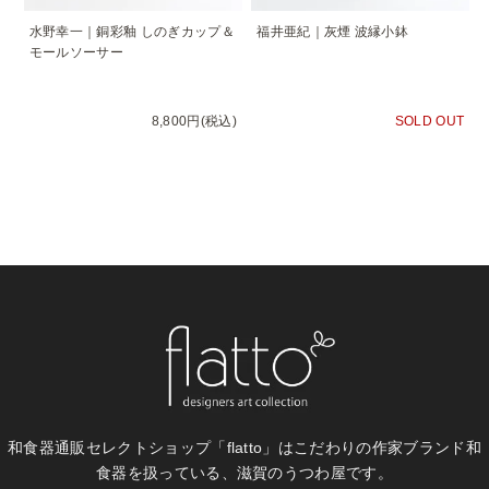
水野幸一｜銅彩釉 しのぎカップ＆
福井亜紀｜灰煙 波縁小鉢
モールソーサー
8,800円(税込)
SOLD OUT
和食器通販セレクトショップ「flatto」は
こだわりの作家ブランド和
食器を扱っている、滋賀のうつわ屋です。