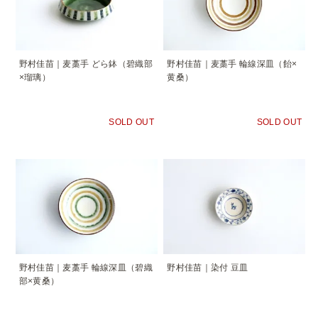
野村佳苗｜麦藁手 どら鉢（碧織部
野村佳苗｜麦藁手 輪線深皿（飴×
×瑠璃）
黄桑）
SOLD OUT
SOLD OUT
野村佳苗｜麦藁手 輪線深皿（碧織
野村佳苗｜染付 豆皿
部×黄桑）