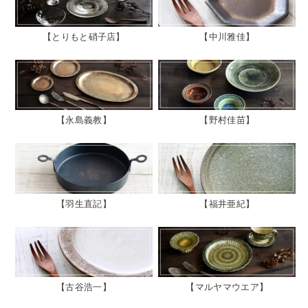
とりもと硝子店
中川雅佳
永島義教
野村佳苗
羽生直記
福井亜紀
古谷浩一
マルヤマウエア