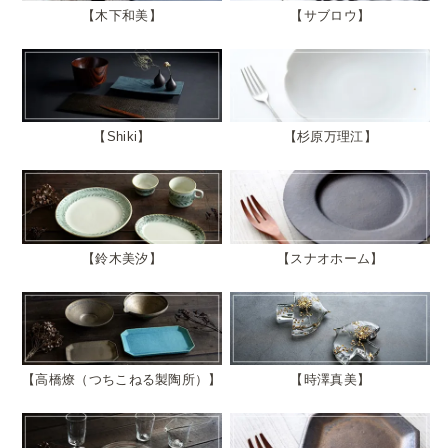
木下和美
サブロウ
Shiki
杉原万理江
鈴木美汐
スナオホーム
高橋燎（つちこねる製陶所）
時澤真美