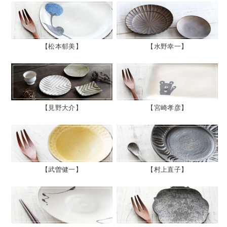
松本郁美
水野幸一
見野大介
宮崎孝彦
武曽健一
村上直子