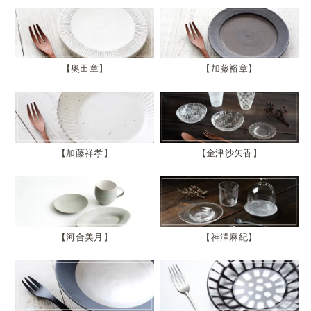
奥田章
加藤裕章
加藤祥孝
金津沙矢香
河合美月
神澤麻紀