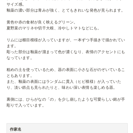
サイズ感。
釉薬の濃い部分は青みが強く、とてもきれいな発色が見られます。
黄色や赤の食材が良く映えるグリーン。
夏野菜のマリネや切干大根、冷やしトマトなどにも。
リムには櫛目模様が入っていますが、一本ずつ手描きで描かれてい
ます。
彫った部分は釉薬が溜まって色が濃くなり、表情のアクセントにも
なっています。
粗めの土を使っているため、器の表面に小さな石がのぞいているこ
ともあります。
また、釉薬の表面にはランダムに貫入（ヒビ模様）が入っていた
り、淡い鉄点も見られたりと、味わい深い表情も楽しめる器。
裏側には、ひらがなの「の」を少し崩したような可愛らしい銘が手
彫りで入っています。
作家名