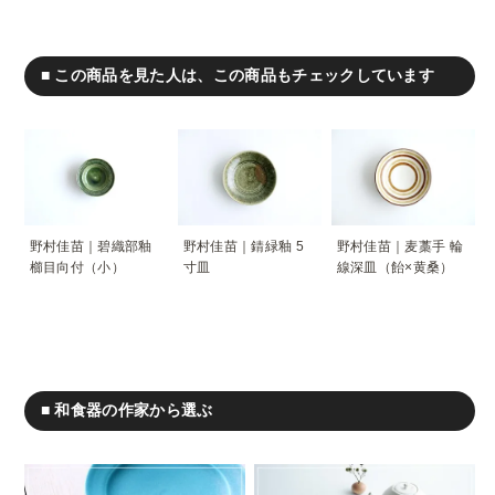
■ この商品を見た人は、この商品もチェックしています
野村佳苗｜碧織部釉
野村佳苗｜錆緑釉 5
野村佳苗｜麦藁手 輪
櫛目向付（小）
寸皿
線深皿（飴×黄桑）
■ 和食器の作家から選ぶ