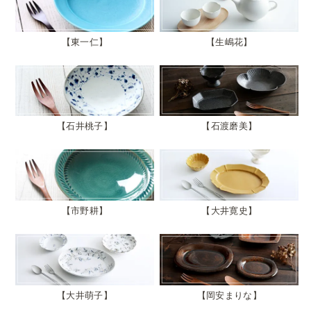
東一仁
生嶋花
石井桃子
石渡磨美
市野耕
大井寛史
大井萌子
岡安まりな