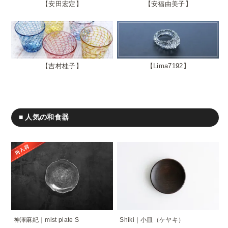
安田宏定
安福由美子
吉村桂子
Lima7192
■ 人気の和食器
神澤麻紀｜mist plate S
Shiki｜小皿（ケヤキ）