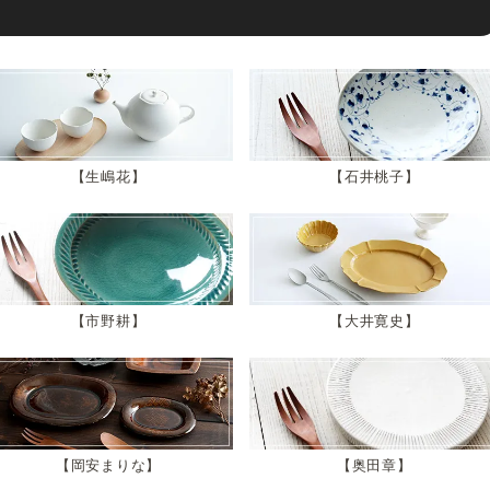
生嶋花
石井桃子
市野耕
大井寛史
岡安まりな
奥田章