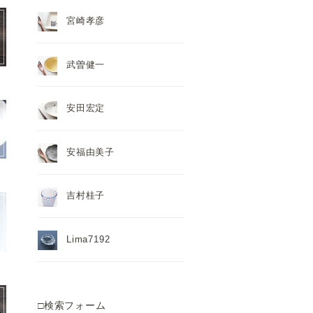
宮崎孝彦
武曽健一
安田宏定
安福由美子
吉村桂子
Lima7192
□検索フォーム