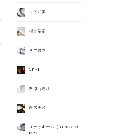
木下和美
櫻井靖泰
サブロウ
Shiki
杉原万理江
鈴木美汐
スナオホーム（su-nao ho
me）