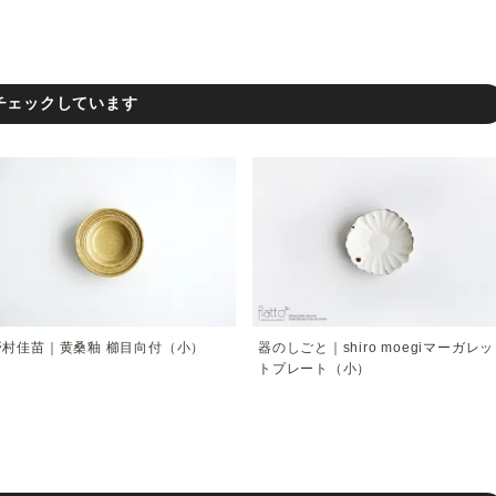
チェックしています
野村佳苗｜黄桑釉 櫛目向付（小）
器のしごと｜shiro moegiマーガレッ
トプレート（小）