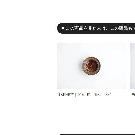
■ この商品を見た人は、この商品も
野村佳苗｜飴釉 櫛目向付（小）