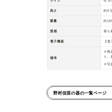
サイズ
径 約
高さ
約4.
重量
約16
質感
落ち
電子機器
【電
※商
り、
備考
※写
野村佳苗の器の一覧ページ