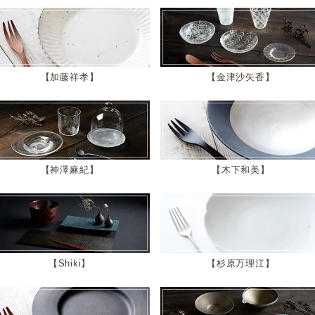
加藤祥孝
金津沙矢香
神澤麻紀
木下和美
Shiki
杉原万理江