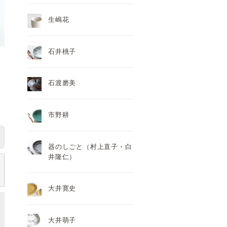
生嶋花
石井桃子
石渡磨美
市野耕
器のしごと（村上直子・白
井隆仁）
大井寛史
大井萌子