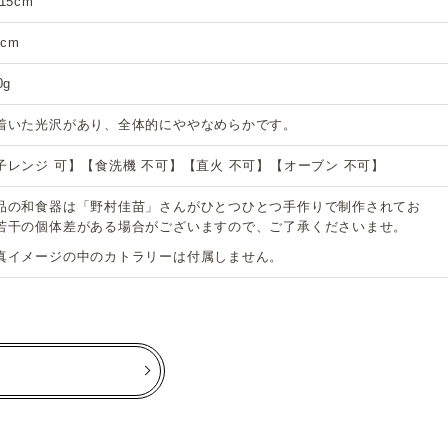
15cm
5cm
0g
着いた光沢があり、全体的にややなめらかです。
子レンジ 可】【食洗機 不可】【直火 不可】【オーブン 不可】
品の和食器は「野村佳苗」さんがひとつひとつ手作りで制作されてお
若干の個体差がある場合がございますので、ご了承くださいませ。
真イメージの中のカトラリーは付属しません。