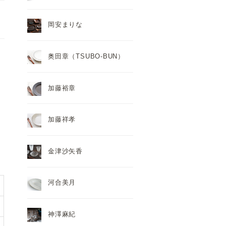
岡安まりな
奥田章（TSUBO-BUN）
加藤裕章
加藤祥孝
金津沙矢香
河合美月
神澤麻紀