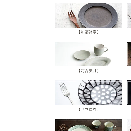
加藤裕章
河合美月
サブロウ