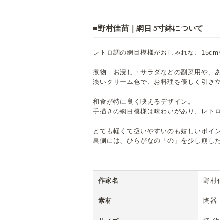
■野村佳苗｜網目 5寸鉢について
レトロ調の網目模様がおしゃれな、15c
煮物・お浸し・サラダなどの副菜用や、
淡いクリーム色で、お料理を優しく引き
和食が特に良く映えるデザイン。
手描きの網目模様は味わいがあり、レト
とても軽くて扱いやすいのも嬉しいポイ
裏側には、ひらがなの「の」を少し崩し
作家名
野村
素材
陶器