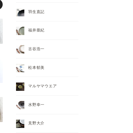
羽生直記
福井亜紀
古谷浩一
松本郁美
マルヤマウエア
水野幸一
見野大介