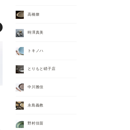
高橋燎
時澤真美
トキノハ
とりもと硝子店
中川雅佳
永島義教
野村佳苗