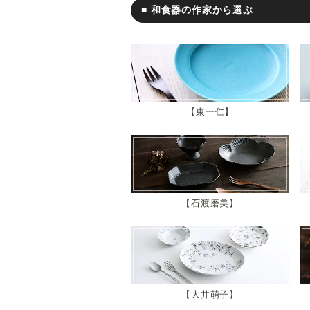
■ 和食器の作家から選ぶ
東一仁
石渡磨美
大井萌子