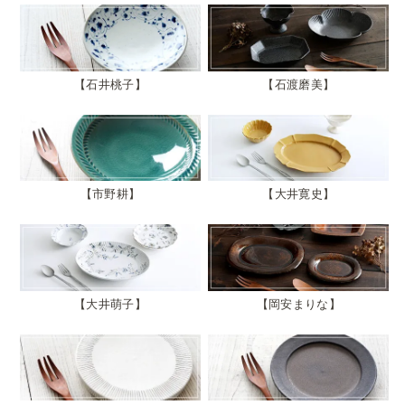
石井桃子
石渡磨美
市野耕
大井寛史
大井萌子
岡安まりな