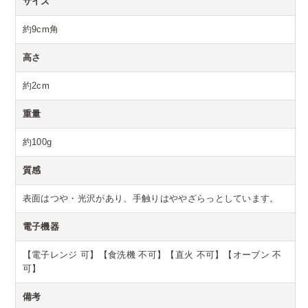
サイズ
約9cm角
高さ
約2cm
重量
約100g
質感
表面はつや・光沢があり、手触りはややざらっとしています。
電子機器
【電子レンジ 可】【食洗機 不可】【直火 不可】【オーブン 不
可】
備考