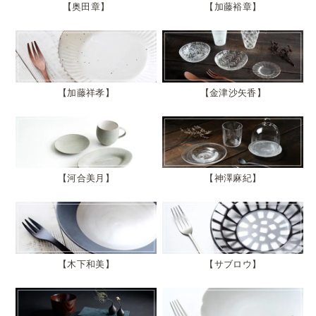
奥田章
加藤裕章
加藤祥孝
金津沙矢香
河合美月
神澤麻紀
木下和美
サブロウ