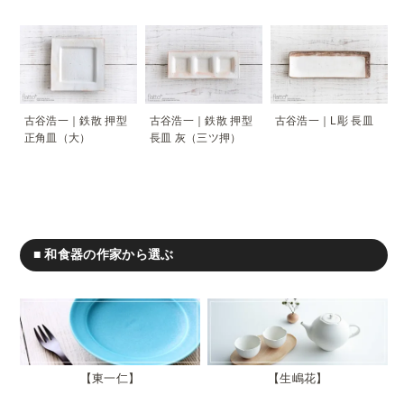
古谷浩一｜鉄散 押型
古谷浩一｜鉄散 押型
古谷浩一｜L彫 長皿
正角皿（大）
長皿 灰（三ツ押）
■ 和食器の作家から選ぶ
東一仁
生嶋花