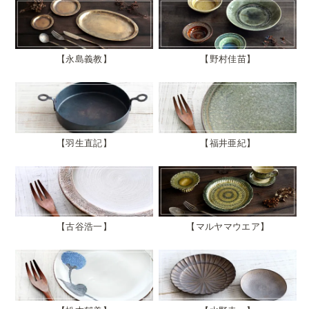
永島義教
野村佳苗
羽生直記
福井亜紀
古谷浩一
マルヤマウエア