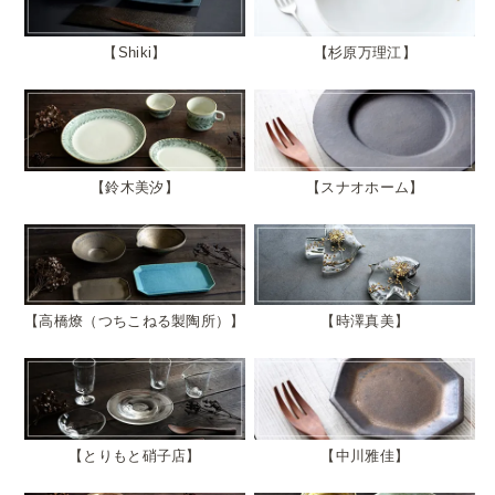
Shiki
杉原万理江
鈴木美汐
スナオホーム
高橋燎（つちこねる製陶所）
時澤真美
とりもと硝子店
中川雅佳