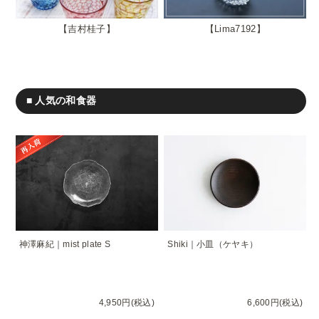
吉村桂子
Lima7192
■ 人気の和食器
神澤麻紀｜mist plate S
Shiki｜小皿（ケヤキ）
4,950円(税込)
6,600円(税込)