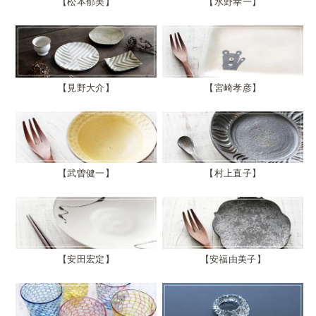
松本郁美
水野幸一
見野大介
宮崎孝彦
武曽健一
村上直子
安田宏定
安福由美子