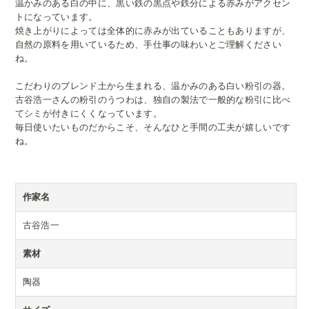
温かみのある白の中に、黒い鉄の黒点や鉄分による赤みがアクセン
トになっています。
焼き上がりによっては全体的に赤みが出ていることもありますが、
自然の原料を用いているため、手仕事の味わいとご理解ください
ね。
こだわりのブレンド土から生まれる、温かみのある白い粉引の器。
古谷浩一さんの粉引のうつわは、独自の製法で一般的な粉引に比べ
てシミが付きにくくなっています。
毎日使いたいものだからこそ、そんなひと手間の工夫が嬉しいです
ね。
作家名
古谷浩一
素材
陶器