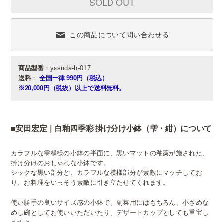
SOLD OUT
この商品について問い合わせる
商品型番
：yasuda-h-017
送料
：
全国一律 990円（税込）
※20,000円（税抜）以上で送料無料。
■安田宏定｜白釉四季彩 掛け分け小鉢（雫・紺）について
カラフルな雫模様の小鉢の半面に、黒いマットの釉薬が施された、
掛け分けのおしゃれな小鉢です。
シックな黒い部分と、カラフルな模様部分が素敵にマッチしてお
り、お料理をいっそう素敵に引き立たせてくれます。
使い勝手の良いサイズ感の小鉢で、副菜用にはもちろん、小さめな
めし碗としてお使いいただいたり、デザートカップとしても重宝し