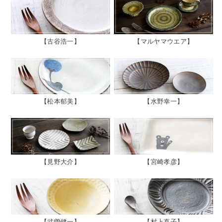
古谷浩一
マルヤマウエア
松本郁美
水野幸一
見野大介
宮崎孝彦
武曽健一
村上直子