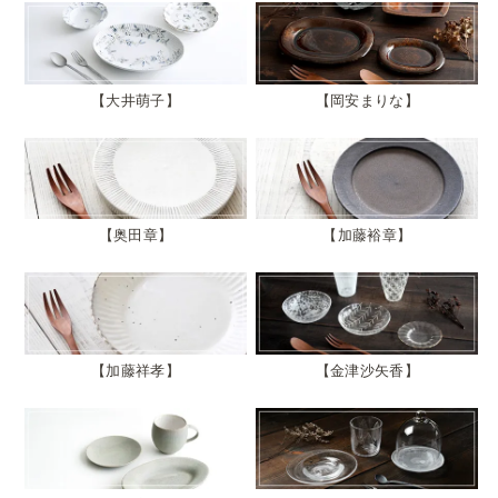
大井萌子
岡安まりな
奥田章
加藤裕章
加藤祥孝
金津沙矢香