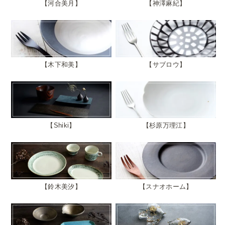
河合美月
神澤麻紀
木下和美
サブロウ
Shiki
杉原万理江
鈴木美汐
スナオホーム