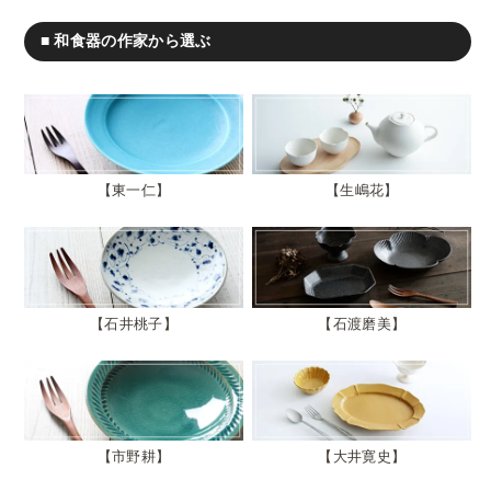
■ 和食器の作家から選ぶ
東一仁
生嶋花
石井桃子
石渡磨美
市野耕
大井寛史