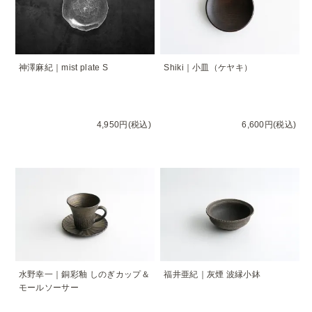
神澤麻紀｜mist plate S
Shiki｜小皿（ケヤキ）
4,950円(税込)
6,600円(税込)
水野幸一｜銅彩釉 しのぎカップ＆
福井亜紀｜灰煙 波縁小鉢
モールソーサー