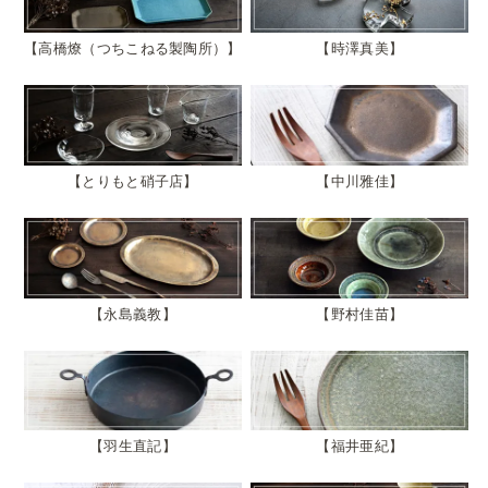
高橋燎（つちこねる製陶所）
時澤真美
とりもと硝子店
中川雅佳
永島義教
野村佳苗
羽生直記
福井亜紀