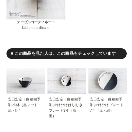
テーブルコーディネート
table coordinate
■ この商品を見た人は、この商品もチェックしています
安田宏定｜白釉四季
安田宏定｜白釉四季
安田宏定｜白釉四季
彩 小鉢（黒マット・
彩 掛け分けはしおき
彩 掛け分けプレート
流・紺）
プレート3寸（流・
7寸（流・紺）
黒）