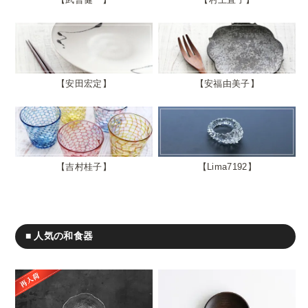
安田宏定
安福由美子
吉村桂子
Lima7192
■ 人気の和食器