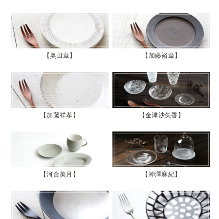
奥田章
加藤裕章
加藤祥孝
金津沙矢香
河合美月
神澤麻紀