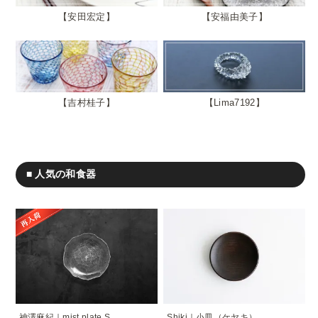
安田宏定
安福由美子
吉村桂子
Lima7192
■ 人気の和食器
神澤麻紀｜mist plate S
Shiki｜小皿（ケヤキ）