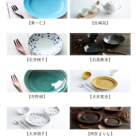
東一仁
生嶋花
石井桃子
石渡磨美
市野耕
大井寛史
大井萌子
岡安まりな