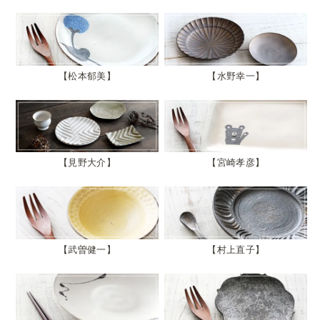
松本郁美
水野幸一
見野大介
宮崎孝彦
武曽健一
村上直子