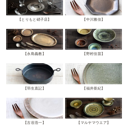
とりもと硝子店
中川雅佳
永島義教
野村佳苗
羽生直記
福井亜紀
古谷浩一
マルヤマウエア