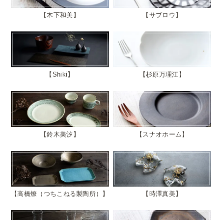
木下和美
サブロウ
Shiki
杉原万理江
鈴木美汐
スナオホーム
高橋燎（つちこねる製陶所）
時澤真美