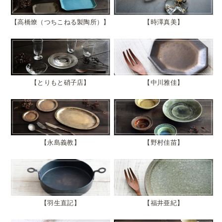
高橋燎（つちこねる製陶所）
時澤真美
とりもと硝子店
中川雅佳
永島義教
野村佳苗
羽生直記
福井亜紀