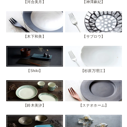
河合美月
神澤麻紀
木下和美
サブロウ
Shiki
杉原万理江
鈴木美汐
スナオホーム