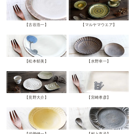
古谷浩一
マルヤマウエア
松本郁美
水野幸一
見野大介
宮崎孝彦
武曽健一
村上直子