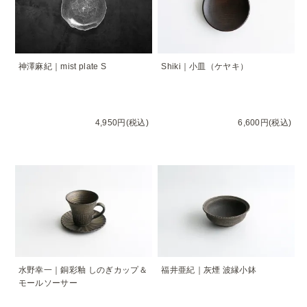
神澤麻紀｜mist plate S
Shiki｜小皿（ケヤキ）
4,950円(税込)
6,600円(税込)
水野幸一｜銅彩釉 しのぎカップ＆
福井亜紀｜灰煙 波縁小鉢
モールソーサー