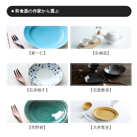
■ 和食器の作家から選ぶ
東一仁
生嶋花
石井桃子
石渡磨美
市野耕
大井寛史