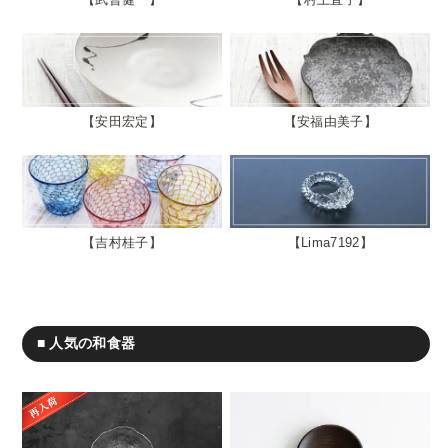
安田宏定
安福由美子
吉村桂子
Lima7192
■ 人気の和食器