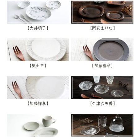
大井萌子
岡安まりな
奥田章
加藤裕章
加藤祥孝
金津沙矢香