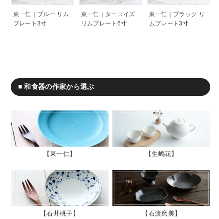
東一仁｜ブルー リム
東一仁｜ターコイズ
東一仁｜ブラック リ
プレート3寸
リムプレート6寸
ムプレート3寸
■ 和食器の作家から選ぶ
東一仁
生嶋花
石井桃子
石渡磨美