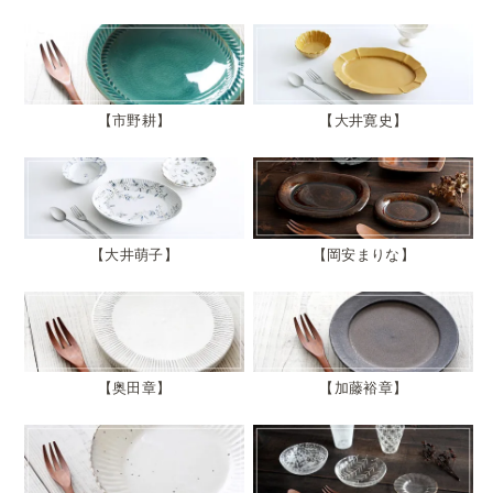
市野耕
大井寛史
大井萌子
岡安まりな
奥田章
加藤裕章