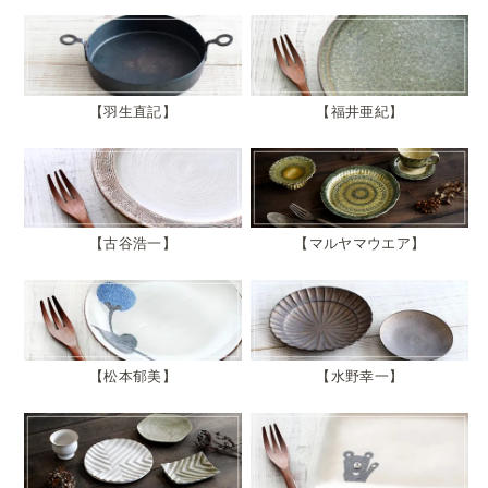
羽生直記
福井亜紀
古谷浩一
マルヤマウエア
松本郁美
水野幸一