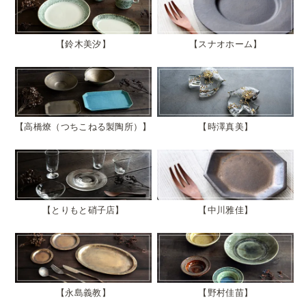
鈴木美汐
スナオホーム
高橋燎（つちこねる製陶所）
時澤真美
とりもと硝子店
中川雅佳
永島義教
野村佳苗