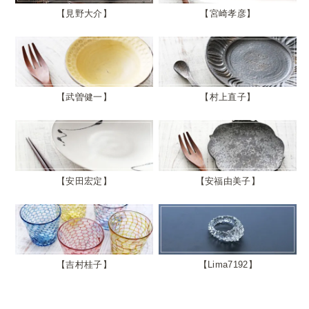
見野大介
宮崎孝彦
武曽健一
村上直子
安田宏定
安福由美子
吉村桂子
Lima7192