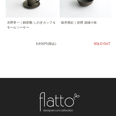
水野幸一｜銅彩釉 しのぎカップ＆
福井亜紀｜灰煙 波縁小鉢
モールソーサー
8,800円(税込)
SOLD OUT