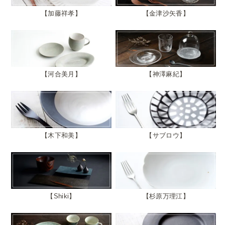
加藤祥孝
金津沙矢香
河合美月
神澤麻紀
木下和美
サブロウ
Shiki
杉原万理江