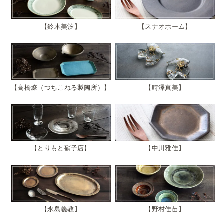
鈴木美汐
スナオホーム
高橋燎（つちこねる製陶所）
時澤真美
とりもと硝子店
中川雅佳
永島義教
野村佳苗