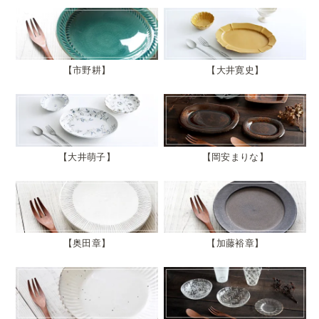
市野耕
大井寛史
大井萌子
岡安まりな
奥田章
加藤裕章