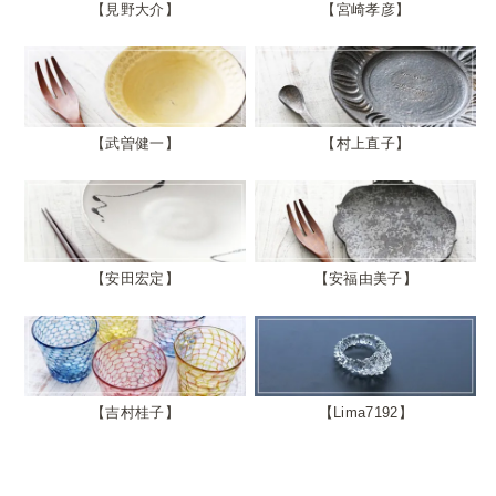
見野大介
宮崎孝彦
武曽健一
村上直子
安田宏定
安福由美子
吉村桂子
Lima7192