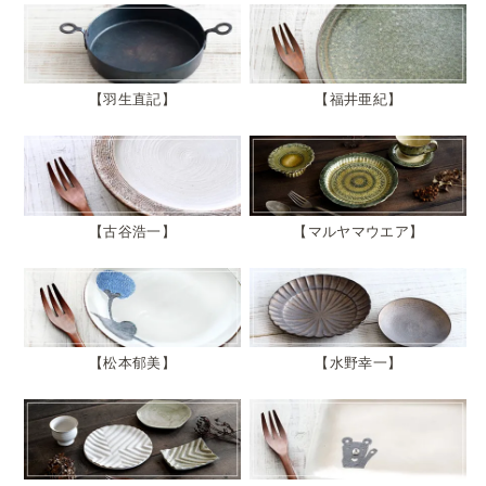
羽生直記
福井亜紀
古谷浩一
マルヤマウエア
松本郁美
水野幸一