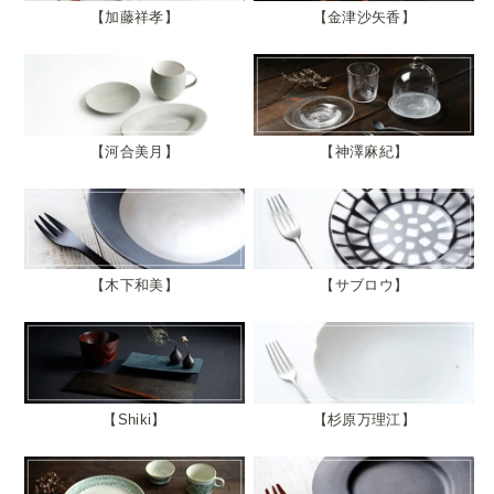
加藤祥孝
金津沙矢香
河合美月
神澤麻紀
木下和美
サブロウ
Shiki
杉原万理江