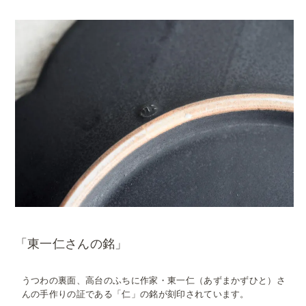
「東一仁さんの銘」
うつわの裏面、高台のふちに作家・東一仁（あずまかずひと）さ
んの手作りの証である「仁」の銘が刻印されています。