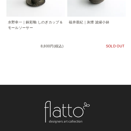
水野幸一｜銅彩釉 しのぎカップ＆
福井亜紀｜灰煙 波縁小鉢
モールソーサー
8,800円(税込)
SOLD OUT