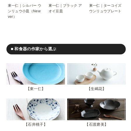
東一仁｜シルバー ウ
東一仁｜ブラック ア
東一仁｜ターコイズ
ンリュウ小皿（New
オイ豆皿
ウンリュウプレート
ver）
■ 和食器の作家から選ぶ
東一仁
生嶋花
石井桃子
石渡磨美