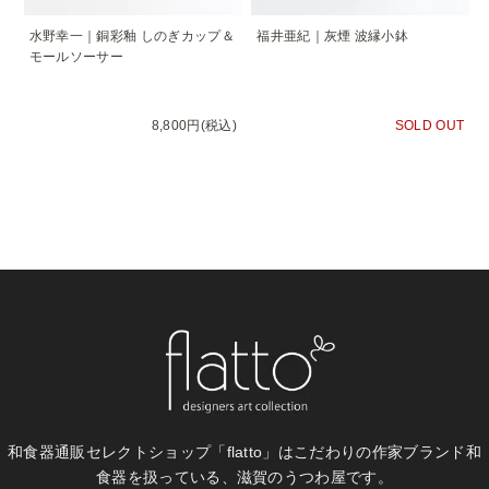
水野幸一｜銅彩釉 しのぎカップ＆
福井亜紀｜灰煙 波縁小鉢
モールソーサー
8,800円(税込)
SOLD OUT
和食器通販セレクトショップ「flatto」は
こだわりの作家ブランド和
食器を扱っている、滋賀のうつわ屋です。