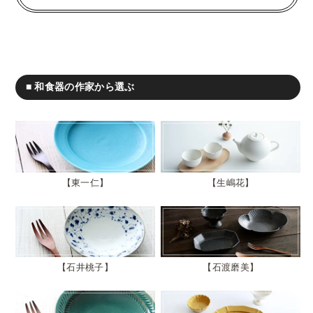
■ 和食器の作家から選ぶ
東一仁
生嶋花
石井桃子
石渡磨美