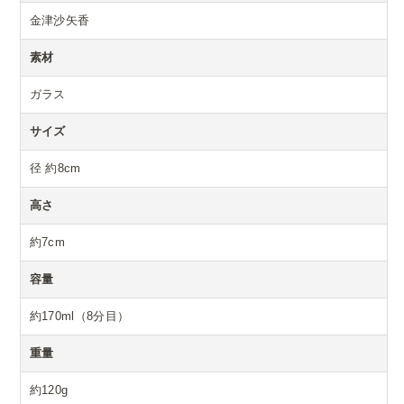
金津沙矢香
素材
ガラス
サイズ
径 約8cm
高さ
約7cm
容量
約170ml（8分目）
重量
約120g