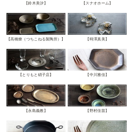
鈴木美汐
スナオホーム
高橋燎（つちこねる製陶所）
時澤真美
とりもと硝子店
中川雅佳
永島義教
野村佳苗