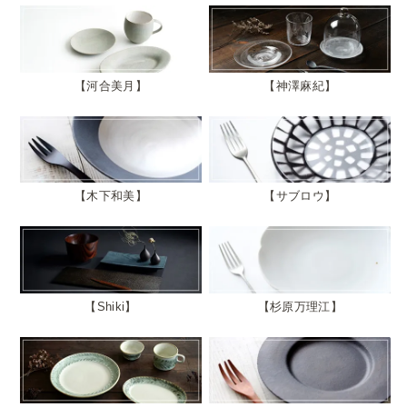
河合美月
神澤麻紀
木下和美
サブロウ
Shiki
杉原万理江