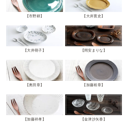
市野耕
大井寛史
大井萌子
岡安まりな
奥田章
加藤裕章
加藤祥孝
金津沙矢香