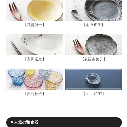
武曽健一
村上直子
安田宏定
安福由美子
吉村桂子
Lima7192
■ 人気の和食器