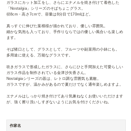
ガラスにカット加工をし、さらにエナメルを焼き付けて着色した
「Nostalgia」シリーズのそばちょこグラス。
径8cm・高さ7cmで、容量は8分目で170mlほど。
真っすぐに伸びた葉模様が描かれており、優しい雰囲気。
細かな気泡も入っており、手作りならではの優しい風合いも楽しめ
ます。
そば猪口として、グラスとして、フルーツや副菜用の小鉢にも。
多用途に使える、万能なグラスです。
吹きガラスで形成したガラスに、さらにひと手間加えた可愛らしい
ガラス作品を制作されている金津沙矢香さん。
Nostalgiaシリーズの器は、レトロ調な雰囲気も素敵。
ガラスですが、温かみがあるので夏だけでなく通年楽しめますよ。
エナメルはしっかり焼き付けてあり気兼ねなくお使いいただけます
が、強く擦り洗いしすぎないようにお気を付けくださいね。
作家名