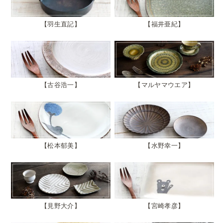
羽生直記
福井亜紀
古谷浩一
マルヤマウエア
松本郁美
水野幸一
見野大介
宮崎孝彦