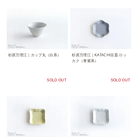
杉原万理江｜カップ丸（白系）
杉原万理江｜KATACHI豆皿 ロッ
カク（青紫系）
SOLD OUT
SOLD OUT