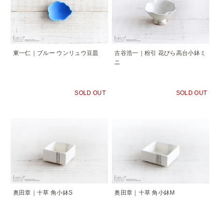
東一仁｜ブルー ウンリュウ豆皿
古谷浩一｜粉引 花びら高台小鉢ミ
ニ
SOLD OUT
SOLD OUT
奥田章｜十草 角小鉢S
奥田章｜十草 角小鉢M