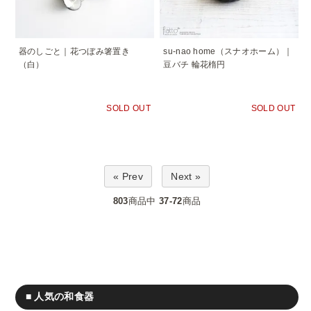
器のしごと｜花つぼみ箸置き
su-nao home（スナオホーム）｜
（白）
豆バチ 輪花楕円
SOLD OUT
SOLD OUT
« Prev
Next »
803
商品中
37-72
商品
■ 人気の和食器