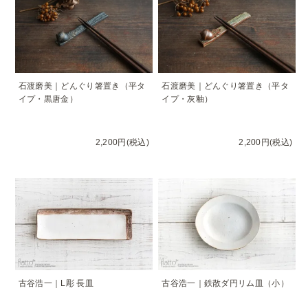
石渡磨美｜どんぐり箸置き（平タ
石渡磨美｜どんぐり箸置き（平タ
イプ・黒唐金）
イプ・灰釉）
2,200円(税込)
2,200円(税込)
古谷浩一｜L彫 長皿
古谷浩一｜鉄散ダ円リム皿（小）