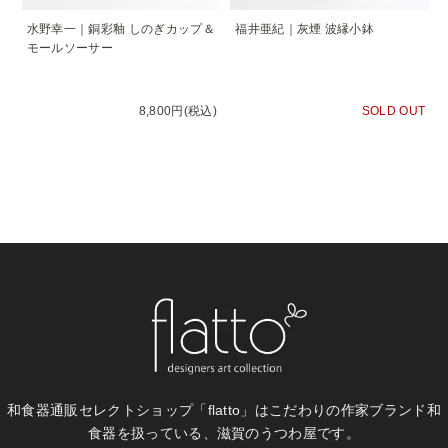
水野幸一｜銅彩釉 しのぎカップ＆
福井亜紀｜灰煙 波縁小鉢
モールソーサー
8,800円(税込)
SOLD OUT
和食器通販セレクトショップ「flatto」は
こだわりの作家ブランド和
食器を扱っている、滋賀のうつわ屋です。