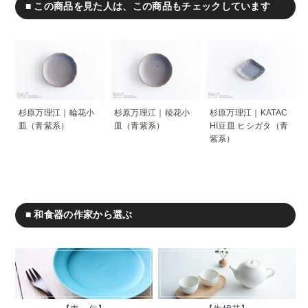
■ この商品を見た人は、この商品もチェックしています
杉原万理江｜輪花小
杉原万理江｜稜花小
杉原万理江｜KATAC
皿（青紫系）
皿（青紫系）
HI豆皿 ヒシガタ（青
紫系）
■ 和食器の作家から選ぶ