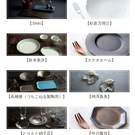
Shiki
杉原万理江
鈴木美汐
スナオホーム
高橋燎（つちこねる製陶所）
時澤真美
とりもと硝子店
中川雅佳