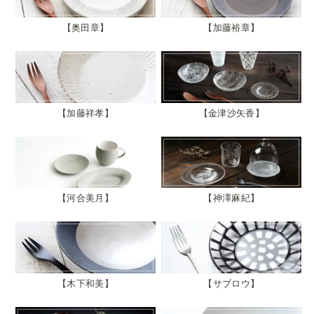
奥田章
加藤裕章
加藤祥孝
金津沙矢香
河合美月
神澤麻紀
木下和美
サブロウ