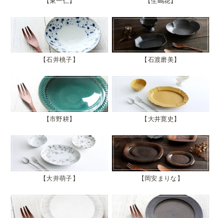
東一仁
生嶋花
石井桃子
石渡磨美
市野耕
大井寛史
大井萌子
岡安まりな