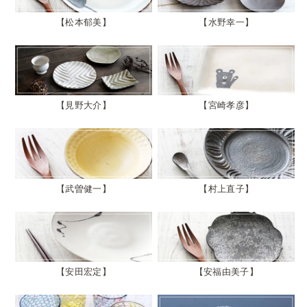
松本郁美
水野幸一
見野大介
宮崎孝彦
武曽健一
村上直子
安田宏定
安福由美子