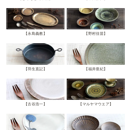
永島義教
野村佳苗
羽生直記
福井亜紀
古谷浩一
マルヤマウエア