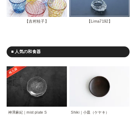
吉村桂子
Lima7192
■ 人気の和食器
神澤麻紀｜mist plate S
Shiki｜小皿（ケヤキ）