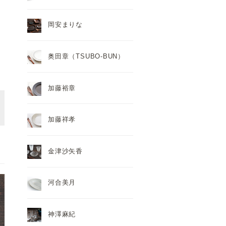
岡安まりな
奥田章（TSUBO-BUN）
加藤裕章
加藤祥孝
金津沙矢香
河合美月
神澤麻紀