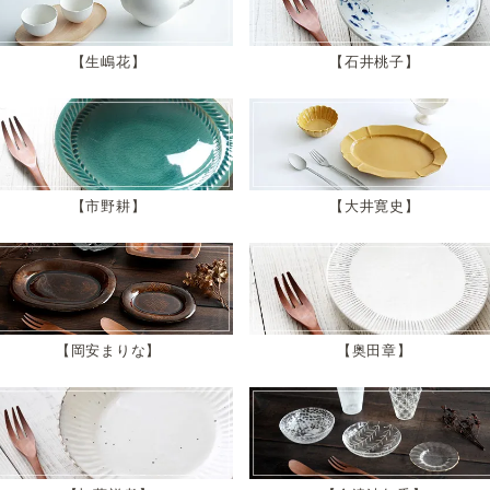
生嶋花
石井桃子
市野耕
大井寛史
岡安まりな
奥田章