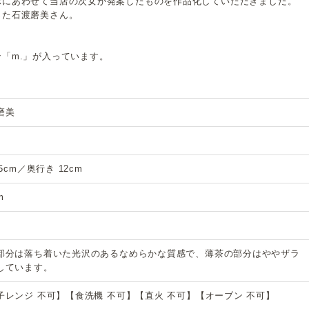
示にあわせて当店の次女が発案したものを作品化していただきました。
った石渡磨美さん。
「m.」が入っています。
磨美
.5cm／奥行き 12cm
m
部分は落ち着いた光沢のあるなめらかな質感で、薄茶の部分はややザラ
しています。
子レンジ 不可】【食洗機 不可】【直火 不可】【オーブン 不可】