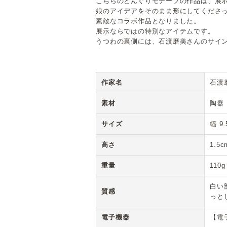
こちらのどんぐりモチーフの作品は、展
娘のアイデアをそのまま形にしてくださ
素敵なコラボ作品となりました。
展示ならではの特別なアイテムです。
うつわの裏側には、石渡磨美さんのサイン
作家名
石渡
素材
陶器
サイズ
幅 9
高さ
1.5c
重量
110g
白い
質感
っと
電子機器
【電