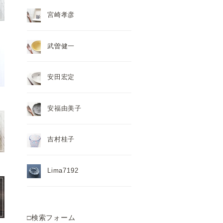
宮崎孝彦
武曽健一
安田宏定
安福由美子
吉村桂子
Lima7192
□検索フォーム