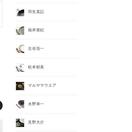
羽生直記
福井亜紀
古谷浩一
松本郁美
マルヤマウエア
水野幸一
見野大介