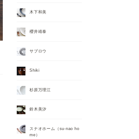
木下和美
櫻井靖泰
サブロウ
Shiki
杉原万理江
鈴木美汐
スナオホーム（su-nao ho
me）