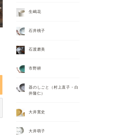
生嶋花
石井桃子
石渡磨美
市野耕
器のしごと（村上直子・白
井隆仁）
大井寛史
大井萌子