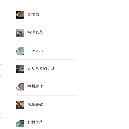
高橋燎
時澤真美
トキノハ
とりもと硝子店
中川雅佳
永島義教
野村佳苗