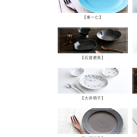
東一仁
石渡磨美
大井萌子