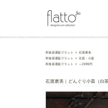
和食器通販フラット
>
石渡磨美
和食器通販フラット
>
豆皿・小皿
和食器通販フラット
>
～2999円
石渡磨美｜どんぐり小皿（白