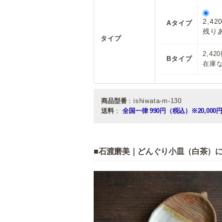
2,42
Aタイプ
残りあ
タイプ
2,42
Bタイプ
在庫
商品型番
：ishiwata-m-130
送料
：
全国一律 990円（税込）
※20,0
■石渡磨美｜どんぐり小皿（白茶）