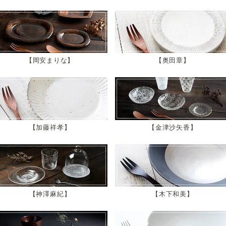
岡安まりな
奥田章
加藤祥孝
金津沙矢香
神澤麻紀
木下和美