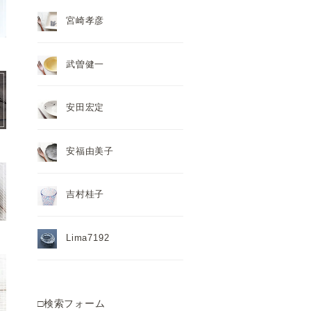
宮崎孝彦
武曽健一
安田宏定
安福由美子
吉村桂子
Lima7192
□検索フォーム