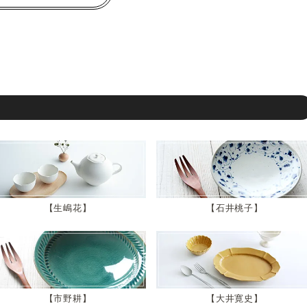
生嶋花
石井桃子
市野耕
大井寛史