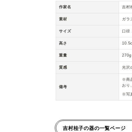
作家名
吉村
素材
ガラ
サイズ
口径 
高さ
10.5
重量
270g
質感
光沢
※商
おり
備考
※写
吉村桂子の器の一覧ページ