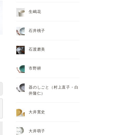
生嶋花
石井桃子
石渡磨美
市野耕
器のしごと（村上直子・白
井隆仁）
大井寛史
大井萌子