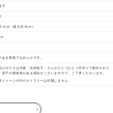
桂子
ス
2.2cm（最大径 8cm）
cm
のある表面でなめらかです。
品のガラスは作家「吉村桂子」さんがひとつひとつ手作りで制作されて
、若干の個体差がある場合がございますので、ご了承くださいませ。
真イメージの中のカトラリーは付属しません。