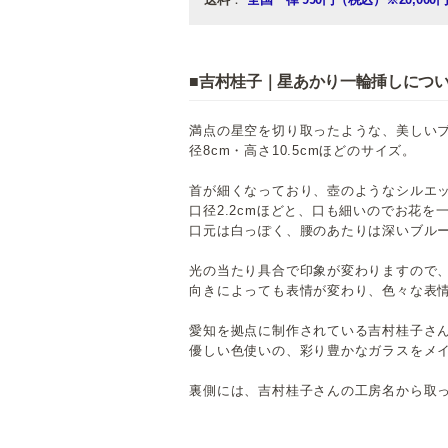
■吉村桂子｜星あかり一輪挿しにつ
満点の星空を切り取ったような、美しい
径8cm・高さ10.5cmほどのサイズ。
首が細くなっており、壺のようなシルエ
口径2.2cmほどと、口も細いのでお花
口元は白っぽく、腰のあたりは深いブル
光の当たり具合で印象が変わりますので
向きによっても表情が変わり、色々な表
愛知を拠点に制作されている吉村桂子さ
優しい色使いの、彩り豊かなガラスをメ
裏側には、吉村桂子さんの工房名から取った