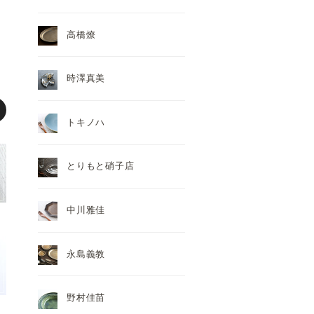
高橋燎
時澤真美
トキノハ
とりもと硝子店
中川雅佳
永島義教
野村佳苗