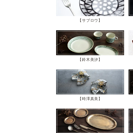
サブロウ
鈴木美汐
時澤真美