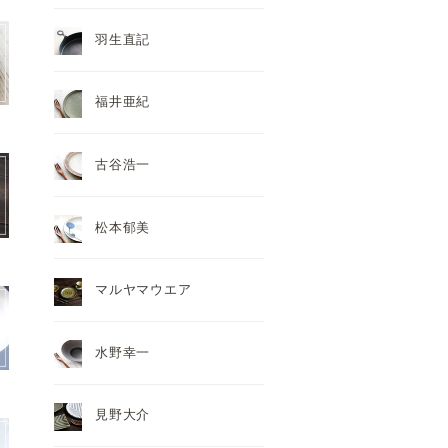
羽生直記
福井亜紀
古谷浩一
松本郁美
マルヤマウエア
水野幸一
見野大介