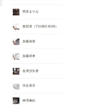
岡安まりな
奥田章（TSUBO-BUN）
加藤裕章
加藤祥孝
金津沙矢香
河合美月
神澤麻紀