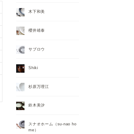
木下和美
櫻井靖泰
サブロウ
Shiki
杉原万理江
鈴木美汐
スナオホーム（su-nao ho
me）