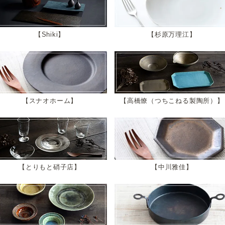
Shiki
杉原万理江
スナオホーム
高橋燎（つちこねる製陶所）
とりもと硝子店
中川雅佳