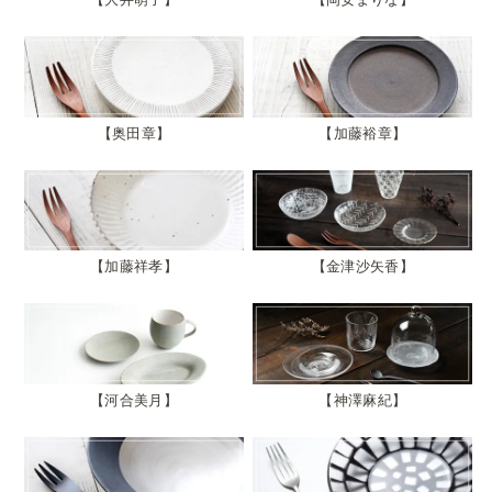
奥田章
加藤裕章
加藤祥孝
金津沙矢香
河合美月
神澤麻紀