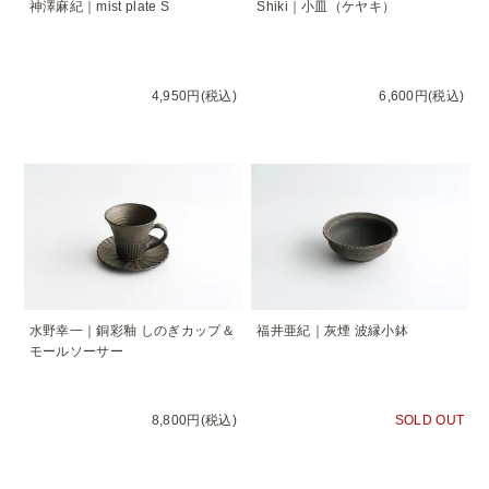
神澤麻紀｜mist plate S
Shiki｜小皿（ケヤキ）
4,950円(税込)
6,600円(税込)
水野幸一｜銅彩釉 しのぎカップ＆
福井亜紀｜灰煙 波縁小鉢
モールソーサー
8,800円(税込)
SOLD OUT