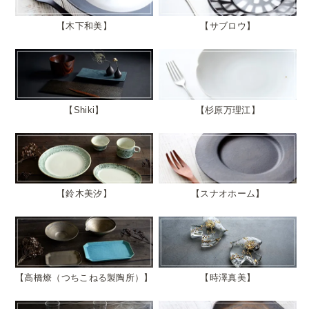
木下和美
サブロウ
Shiki
杉原万理江
鈴木美汐
スナオホーム
高橋燎（つちこねる製陶所）
時澤真美