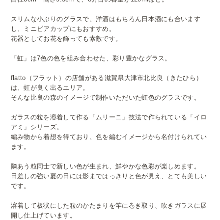
スリムな小ぶりのグラスで、洋酒はもちろん日本酒にも合います
し、ミニビアカップにもおすすめ。
花器としてお花を飾っても素敵です。
「虹」は7色の色を組み合わせた、彩り豊かなグラス。
flatto（フラット）の店舗がある滋賀県大津市北比良（きたひら）
は、虹が良く出るエリア。
そんな比良の森のイメージで制作いただいた虹色のグラスです。
ガラスの粒を溶着して作る「ムリーニ」技法で作られている「イロ
アミ」シリーズ。
編み物から着想を得ており、色を編むイメージから名付けられてい
ます。
隣あう粒同士で新しい色が生まれ、鮮やかな色彩が楽しめます。
日差しの強い夏の日には影まではっきりと色が見え、とても美しい
です。
溶着して板状にした粒のかたまりを竿に巻き取り、吹きガラスに展
開し仕上げています。