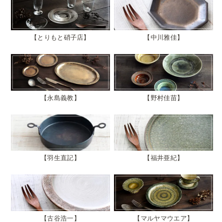
とりもと硝子店
中川雅佳
永島義教
野村佳苗
羽生直記
福井亜紀
古谷浩一
マルヤマウエア