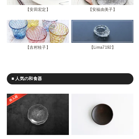
安田宏定
安福由美子
吉村桂子
Lima7192
■ 人気の和食器