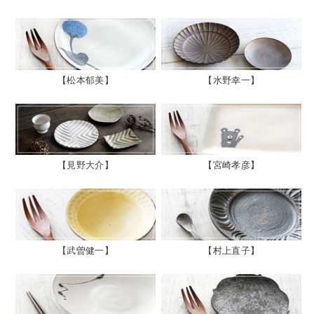
松本郁美
水野幸一
見野大介
宮崎孝彦
武曽健一
村上直子