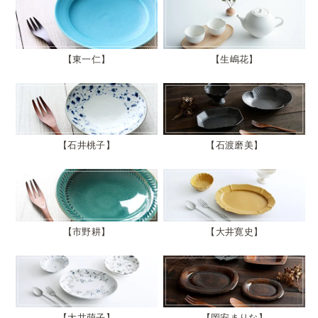
東一仁
生嶋花
石井桃子
石渡磨美
市野耕
大井寛史
大井萌子
岡安まりな