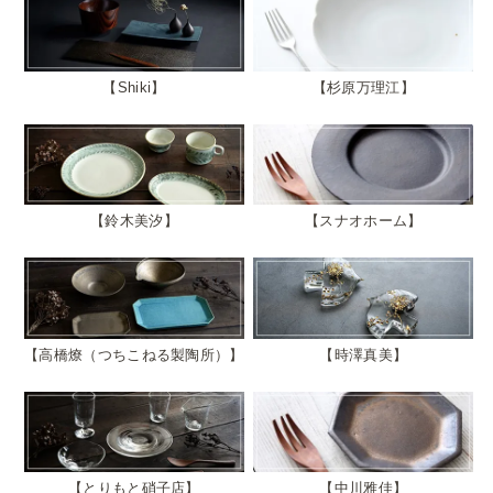
Shiki
杉原万理江
鈴木美汐
スナオホーム
高橋燎（つちこねる製陶所）
時澤真美
とりもと硝子店
中川雅佳