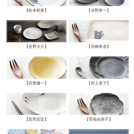
松本郁美
水野幸一
見野大介
宮崎孝彦
武曽健一
村上直子
安田宏定
安福由美子