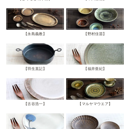
永島義教
野村佳苗
羽生直記
福井亜紀
古谷浩一
マルヤマウエア