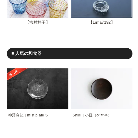
吉村桂子
Lima7192
■ 人気の和食器
神澤麻紀｜mist plate S
Shiki｜小皿（ケヤキ）