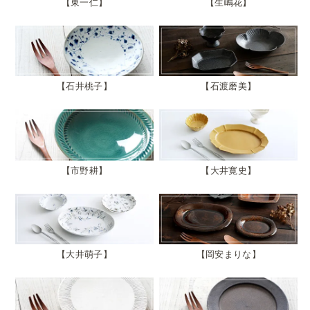
東一仁
生嶋花
石井桃子
石渡磨美
市野耕
大井寛史
大井萌子
岡安まりな