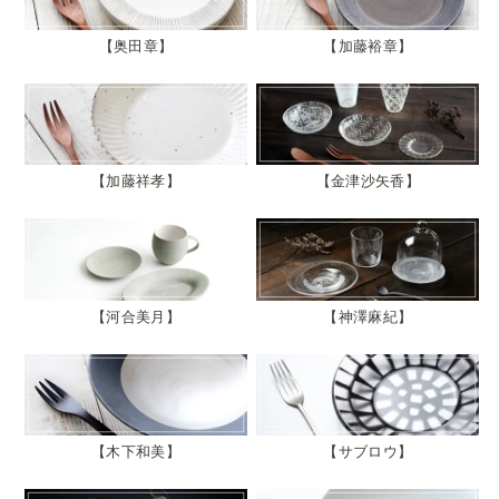
奥田章
加藤裕章
加藤祥孝
金津沙矢香
河合美月
神澤麻紀
木下和美
サブロウ