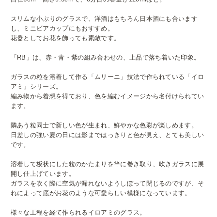
スリムな小ぶりのグラスで、洋酒はもちろん日本酒にも合います
し、ミニビアカップにもおすすめ。
花器としてお花を飾っても素敵です。
「RB」は、赤・青・紫の組み合わせの、上品で落ち着いた印象。
ガラスの粒を溶着して作る「ムリーニ」技法で作られている「イロ
アミ」シリーズ。
編み物から着想を得ており、色を編むイメージから名付けられてい
ます。
隣あう粒同士で新しい色が生まれ、鮮やかな色彩が楽しめます。
日差しの強い夏の日には影まではっきりと色が見え、とても美しい
です。
溶着して板状にした粒のかたまりを竿に巻き取り、吹きガラスに展
開し仕上げています。
ガラスを吹く際に空気が漏れないようしぼって閉じるのですが、そ
れによって底がお花のような可愛らしい模様になっています。
様々な工程を経て作られるイロアミのグラス。