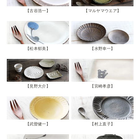
古谷浩一
マルヤマウエア
松本郁美
水野幸一
見野大介
宮崎孝彦
武曽健一
村上直子