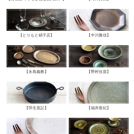
とりもと硝子店
中川雅佳
永島義教
野村佳苗
羽生直記
福井亜紀