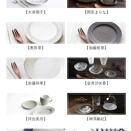
大井萌子
岡安まりな
奥田章
加藤裕章
加藤祥孝
金津沙矢香
河合美月
神澤麻紀