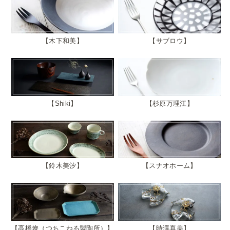
木下和美
サブロウ
Shiki
杉原万理江
鈴木美汐
スナオホーム
高橋燎（つちこねる製陶所）
時澤真美