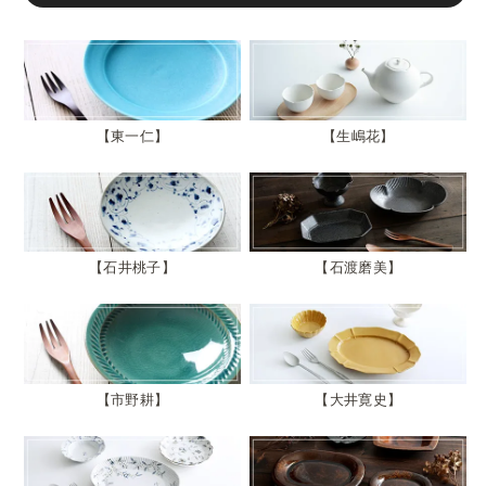
東一仁
生嶋花
石井桃子
石渡磨美
市野耕
大井寛史