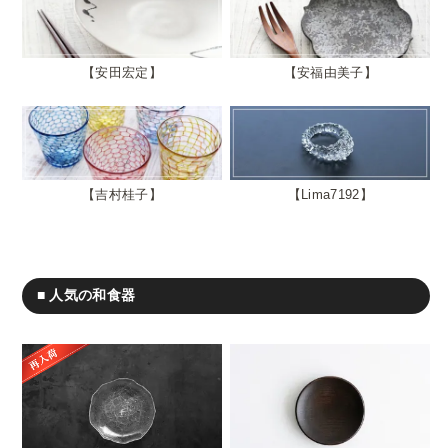
安田宏定
安福由美子
吉村桂子
Lima7192
■ 人気の和食器