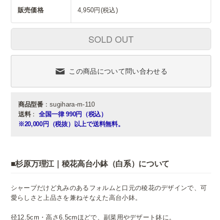
販売価格
4,950円(税込)
SOLD OUT
この商品について問い合わせる
商品型番
：sugihara-m-110
送料
：
全国一律 990円（税込）
※20,000円（税抜）以上で送料無料。
■杉原万理江｜稜花高台小鉢（白系）について
シャープだけど丸みのあるフォルムと口元の稜花のデザインで、可
愛らしさと上品さを兼ねそなえた高台小鉢。
径12.5cm・高さ6.5cmほどで、副菜用やデザート鉢に。