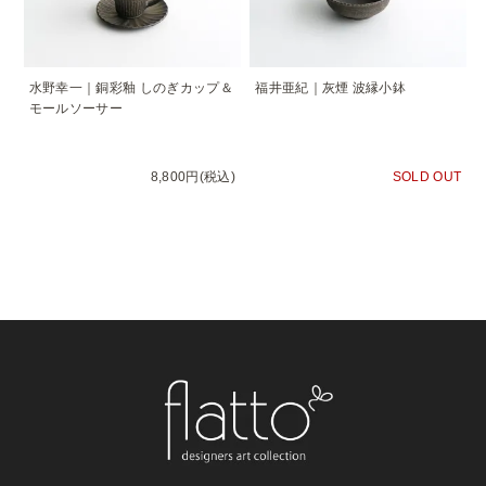
水野幸一｜銅彩釉 しのぎカップ＆
福井亜紀｜灰煙 波縁小鉢
モールソーサー
8,800円(税込)
SOLD OUT