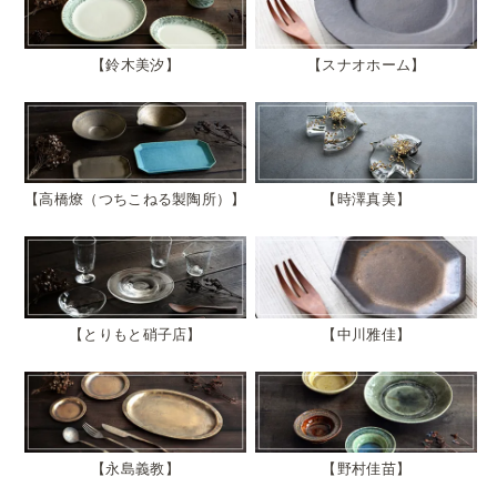
鈴木美汐
スナオホーム
高橋燎（つちこねる製陶所）
時澤真美
とりもと硝子店
中川雅佳
永島義教
野村佳苗