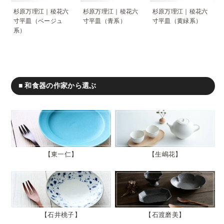
杉原万理江｜稜花六
杉原万理江｜稜花六
杉原万理江｜稜花六
寸平皿（ベージュ
寸平皿（青系）
寸平皿（黄緑系）
系）
■ 和食器の作家から選ぶ
東一仁
生嶋花
石井桃子
石渡磨美