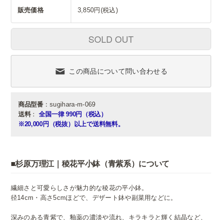
販売価格
3,850円(税込)
SOLD OUT
この商品について問い合わせる
商品型番
：sugihara-m-069
送料
：
全国一律 990円（税込）
※20,000円（税抜）以上で送料無料。
■杉原万理江｜稜花平小鉢（青紫系）について
繊細さと可愛らしさが魅力的な稜花の平小鉢。
径14cm・高さ5cmほどで、デザート鉢や副菜用などに。
深みのある青紫で、釉薬の濃淡や流れ、キラキラと輝く結晶など、