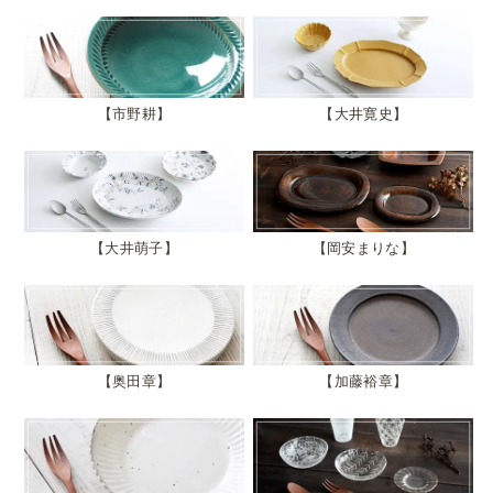
市野耕
大井寛史
大井萌子
岡安まりな
奥田章
加藤裕章