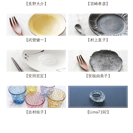
見野大介
宮崎孝彦
武曽健一
村上直子
安田宏定
安福由美子
吉村桂子
Lima7192