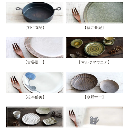
羽生直記
福井亜紀
古谷浩一
マルヤマウエア
松本郁美
水野幸一