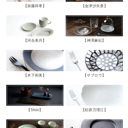
加藤祥孝
金津沙矢香
河合美月
神澤麻紀
木下和美
サブロウ
Shiki
杉原万理江