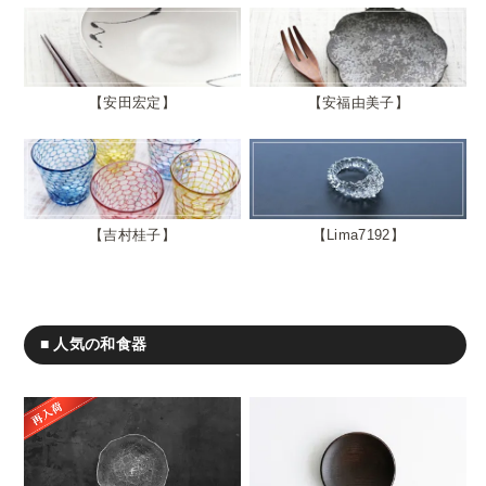
安田宏定
安福由美子
吉村桂子
Lima7192
■ 人気の和食器