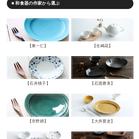
■ 和食器の作家から選ぶ
東一仁
生嶋花
石井桃子
石渡磨美
市野耕
大井寛史