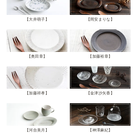
大井萌子
岡安まりな
奥田章
加藤裕章
加藤祥孝
金津沙矢香
河合美月
神澤麻紀