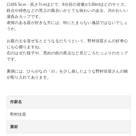
口径6.5cm・高さ7cmほどで、8分目の容量が130mlほどのサイズ。
鉄点や緋色などの荒土の風合いがとても味わいのある、渋かわいい
湯呑みカップです。
表情のある器が好きな方には、特にたまらない逸品ではないでしょ
うか。
お庭の土を混ぜるとどうなるだろうという、野村佳苗さんの好奇心
にも心躍りますね。
石のはぜた様子や、荒めの鉄の黒点など見どころたっぷりのカップ
です。
裏側には、ひらがなの「の」を少し崩したような野村佳苗さんの銘
が彫り入れてあります。
作家名
野村佳苗
素材