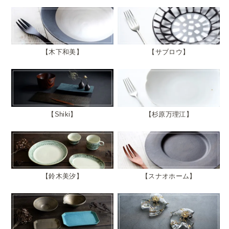
木下和美
サブロウ
Shiki
杉原万理江
鈴木美汐
スナオホーム