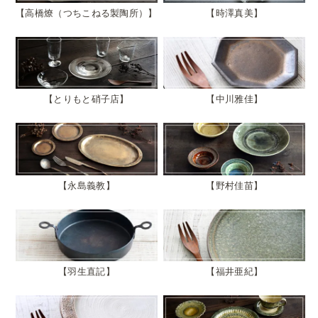
高橋燎（つちこねる製陶所）
時澤真美
とりもと硝子店
中川雅佳
永島義教
野村佳苗
羽生直記
福井亜紀