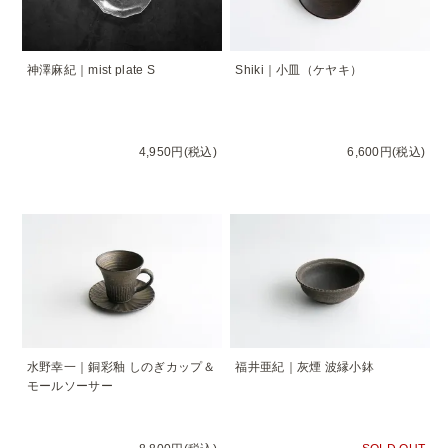
神澤麻紀｜mist plate S
Shiki｜小皿（ケヤキ）
4,950円(税込)
6,600円(税込)
水野幸一｜銅彩釉 しのぎカップ＆
福井亜紀｜灰煙 波縁小鉢
モールソーサー