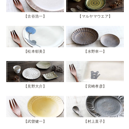
古谷浩一
マルヤマウエア
松本郁美
水野幸一
見野大介
宮崎孝彦
武曽健一
村上直子