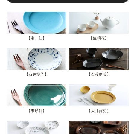
東一仁
生嶋花
石井桃子
石渡磨美
市野耕
大井寛史