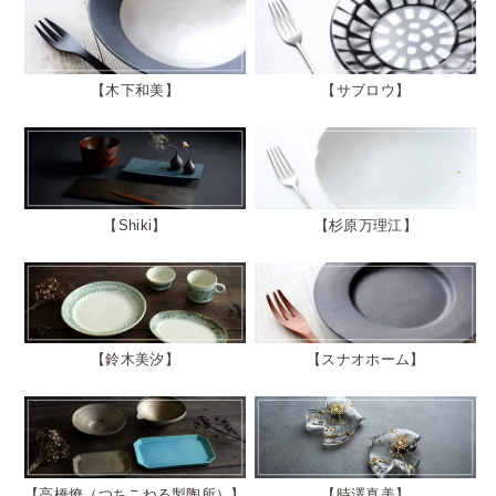
木下和美
サブロウ
Shiki
杉原万理江
鈴木美汐
スナオホーム
高橋燎（つちこねる製陶所）
時澤真美