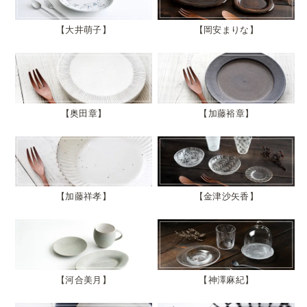
大井萌子
岡安まりな
奥田章
加藤裕章
加藤祥孝
金津沙矢香
河合美月
神澤麻紀