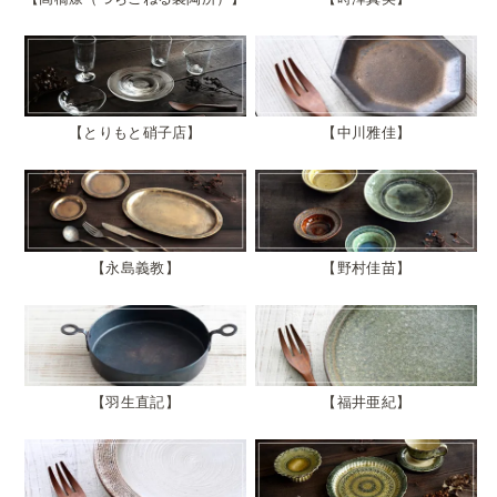
とりもと硝子店
中川雅佳
永島義教
野村佳苗
羽生直記
福井亜紀