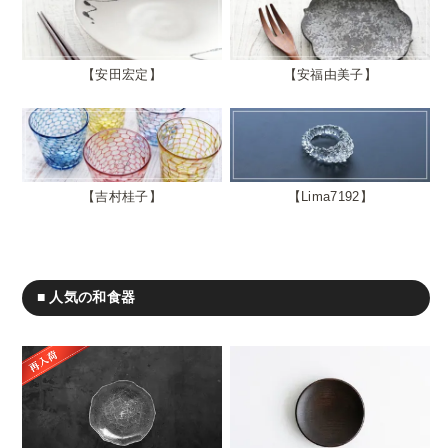
安田宏定
安福由美子
吉村桂子
Lima7192
■ 人気の和食器