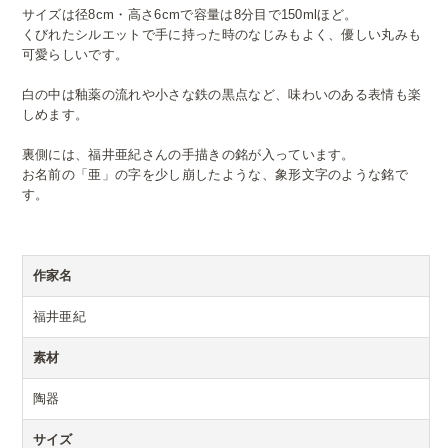
サイズは径8cm・高さ6cmで容量は8分目で150mlほど。
くびれたシルエットで手に持った時のなじみもよく、優しい丸みも
可愛らしいです。
白の中は釉薬の流れや小さな鉄の黒点など、味わいのある表情も楽
しめます。
裏側には、福井亜紀さんの手描きの銘が入っています。
お名前の「亜」の字を少し崩したような、象形文字のような銘で
す。
作家名
福井亜紀
素材
陶器
サイズ