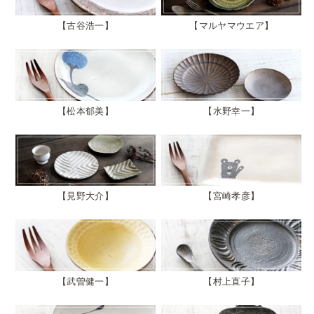
古谷浩一
マルヤマウエア
松本郁美
水野幸一
見野大介
宮崎孝彦
武曽健一
村上直子