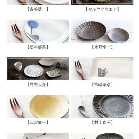
古谷浩一
マルヤマウエア
松本郁美
水野幸一
見野大介
宮崎孝彦
武曽健一
村上直子