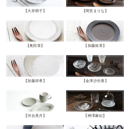
大井萌子
岡安まりな
奥田章
加藤裕章
加藤祥孝
金津沙矢香
河合美月
神澤麻紀