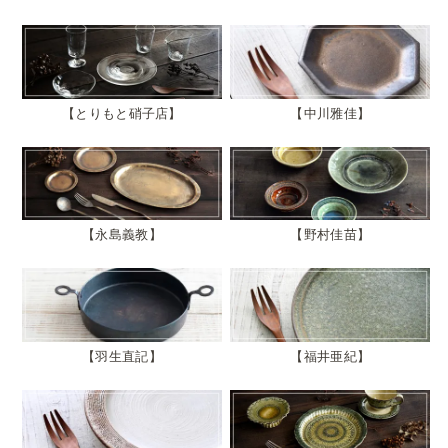
とりもと硝子店
中川雅佳
永島義教
野村佳苗
羽生直記
福井亜紀