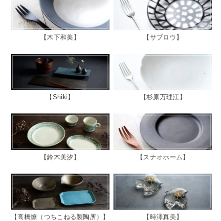
木下和美
サブロウ
Shiki
杉原万理江
鈴木美汐
スナオホーム
高橋燎（つちこねる製陶所）
時澤真美