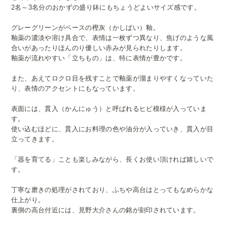
2名～3名分のおかずの盛り鉢にもちょうどよいサイズ感です。
グレーグリーンがベースの樫灰（かしばい）釉。
釉薬の濃淡や溶け具合で、表情は一枚ずつ異なり、焦げのような風
合いがあったりほんのり優しい赤みが見られたりします。
釉薬が流れやすい「立ちもの」は、特に表情が豊かです。
また、あえてロクロ目を残すことで釉薬が溜まりやすくなっていた
り、表情のアクセントにもなっています。
表面には、貫入（かんにゅう）と呼ばれるヒビ模様が入っていま
す。
使い込むほどに、貫入にお料理の色や油分が入っていき、貫入が目
立ってきます。
「器を育てる」ことも楽しみながら、長くお使い頂ければ嬉しいで
す。
丁寧な磨きの処理がされており、ふちや高台はとってもなめらかな
仕上がり。
裏側の高台付近には、見野大介さんの銘が刻印されています。