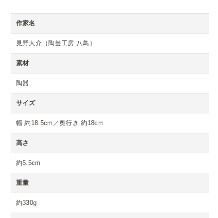
作家名
見野大介（陶芸工房 八鳥）
素材
陶器
サイズ
幅 約18.5cm／奥行き 約18cm
高さ
約5.5cm
重量
約330g