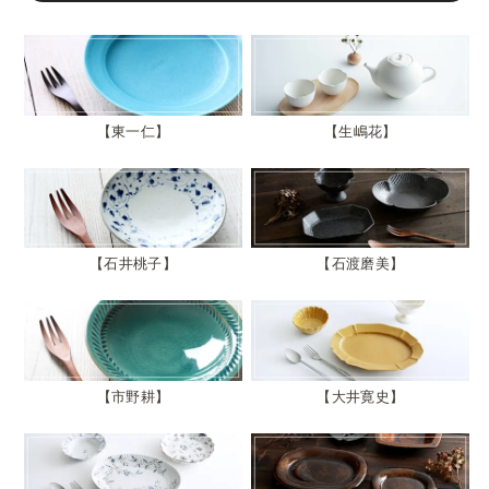
東一仁
生嶋花
石井桃子
石渡磨美
市野耕
大井寛史