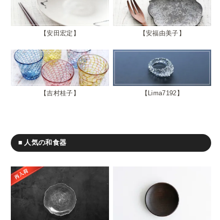
安田宏定
安福由美子
吉村桂子
Lima7192
■ 人気の和食器