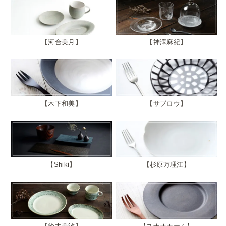
河合美月
神澤麻紀
木下和美
サブロウ
Shiki
杉原万理江