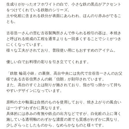
生成りがかったオフホワイトの白で、小さな鉄の黒点がアクセント
をつけてくれている鉄散のシリーズ。
土や化粧に含まれる鉄分が表面にあらわれ、ほんのり赤みがでるこ
とも。
古谷浩一さんの営む古谷製陶所さんで作られる粉引の器は、本焼き
と呼ばれる焼成の工程を通常よりも一回多くすることでシミがつき
にくくなっています。
様々な工夫がされており、普段使い用にもおすすめのアイテム。
優しい白でお料理の彩りを引き立ててくれます。
「鉄散 輪花小鉢」の裏側、高台中央には先代で古谷浩一さんのお父
様である古谷信男さんの銘「信朗」が刻印されています。
また、高台のすぐ上は削りが施されており、指が引っ掛かって持ち
やすいデザインになっています。
原料の土や釉薬は自然のものを使用しており、焼き上がりの風合い
は一つずつわずかに異なります。
具体的には赤みの有無や鉄点の出方などですが、白化粧の上に薄く
施している透明釉のわずかな濃度の差でも質感がわずかに異なり、
少しざらっとしたものから、なめらかなものと様々です。