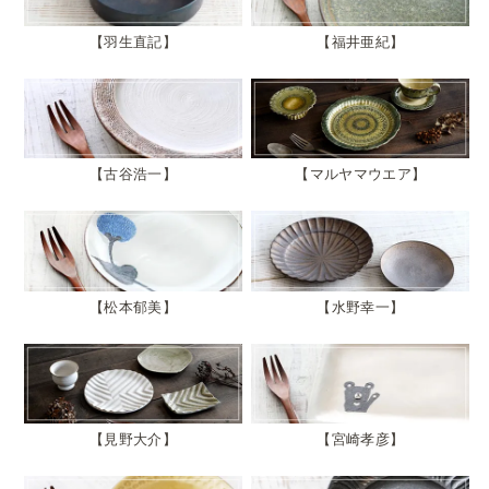
羽生直記
福井亜紀
古谷浩一
マルヤマウエア
松本郁美
水野幸一
見野大介
宮崎孝彦