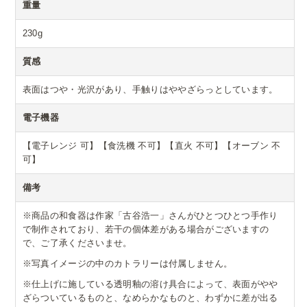
重量
230g
質感
表面はつや・光沢があり、手触りはややざらっとしています。
電子機器
【電子レンジ 可】【食洗機 不可】【直火 不可】【オーブン 不
可】
備考
※商品の和食器は作家「古谷浩一」さんがひとつひとつ手作り
で制作されており、若干の個体差がある場合がございますの
で、ご了承くださいませ。
※写真イメージの中のカトラリーは付属しません。
※仕上げに施している透明釉の溶け具合によって、表面がやや
ざらついているものと、なめらかなものと、わずかに差が出る