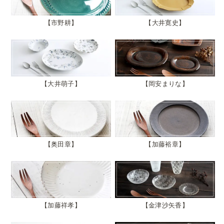
市野耕
大井寛史
大井萌子
岡安まりな
奥田章
加藤裕章
加藤祥孝
金津沙矢香