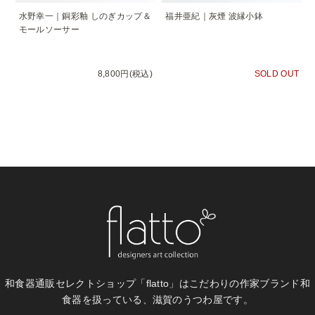
水野幸一｜銅彩釉 しのぎカップ＆
福井亜紀｜灰煙 波縁小鉢
モールソーサー
8,800円(税込)
SOLD OUT
和食器通販セレクトショップ「flatto」は
こだわりの作家ブランド和
食器を扱っている、滋賀のうつわ屋です。