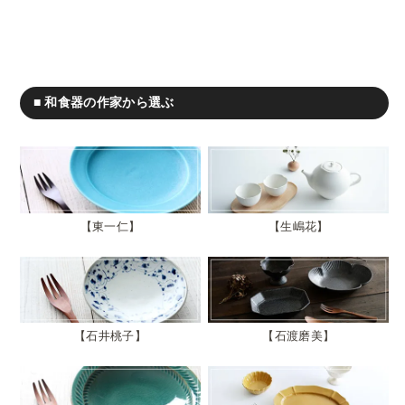
■ 和食器の作家から選ぶ
東一仁
生嶋花
石井桃子
石渡磨美