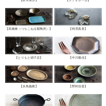
鈴木美汐
スナオホーム
高橋燎（つちこねる製陶所）
時澤真美
とりもと硝子店
中川雅佳
永島義教
野村佳苗