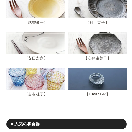
武曽健一
村上直子
安田宏定
安福由美子
吉村桂子
Lima7192
■ 人気の和食器