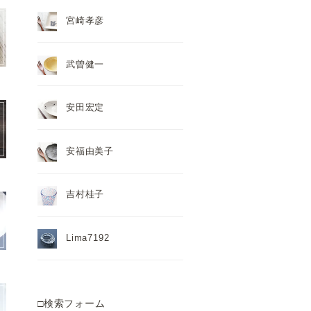
宮崎孝彦
武曽健一
安田宏定
安福由美子
吉村桂子
Lima7192
□検索フォーム