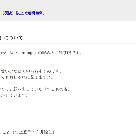
00円（税抜）以上で送料無料。
深）について
わい深い「moegi」の深めのご飯茶碗です。
お使いいただくのもおすすめです。
ってもおしゃれに見えますよ。
ぷくっと顔を出していたりするものも。
効かせています。
しごと（村上直子・白井隆仁）