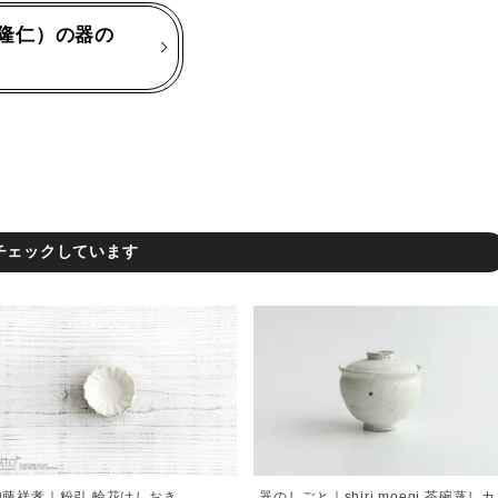
隆仁）の器の
チェックしています
加藤祥孝｜粉引 輪花はしおき
器のしごと｜shiri moegi 茶碗蒸しカ