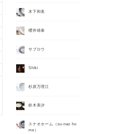
木下和美
櫻井靖泰
サブロウ
Shiki
杉原万理江
鈴木美汐
スナオホーム（su-nao ho
me）