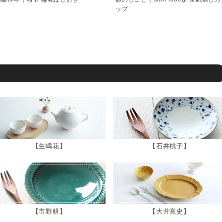
ップ
生嶋花
石井桃子
市野耕
大井寛史