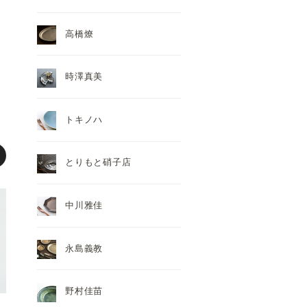
高橋燎
時澤真美
トキノハ
とりもと硝子店
中川雅佳
永島義教
野村佳苗