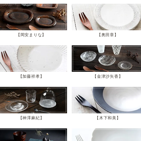
岡安まりな
奥田章
加藤祥孝
金津沙矢香
神澤麻紀
木下和美