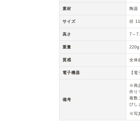
素材
陶器
サイズ
径 11
高さ
7～7
重量
220g
質感
全体
電子機器
【電
※商
作り
複数
備考
びし
※写