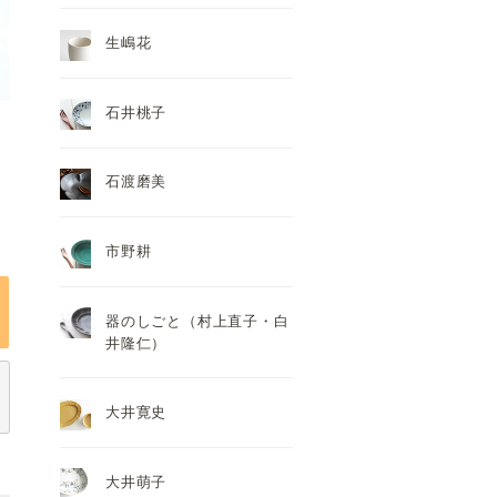
生嶋花
石井桃子
石渡磨美
市野耕
器のしごと（村上直子・白
井隆仁）
大井寛史
大井萌子