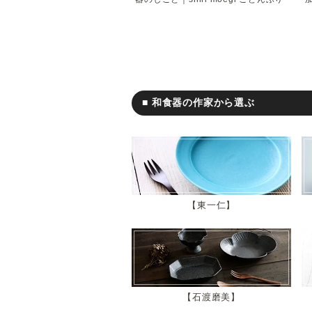
■ 和食器の作家から選ぶ
東一仁
石渡磨美