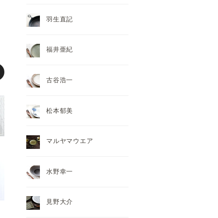
羽生直記
福井亜紀
古谷浩一
松本郁美
マルヤマウエア
水野幸一
見野大介