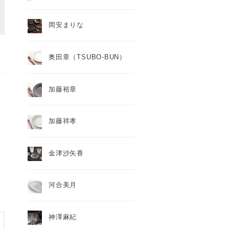
岡安まりな
奥田章（TSUBO-BUN）
加藤裕章
加藤祥孝
金津沙矢香
河合美月
神澤麻紀