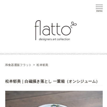
和食器通販フラット
>
松本郁美
松本郁美｜白磁掻き落とし 一重箱（オンシジューム）