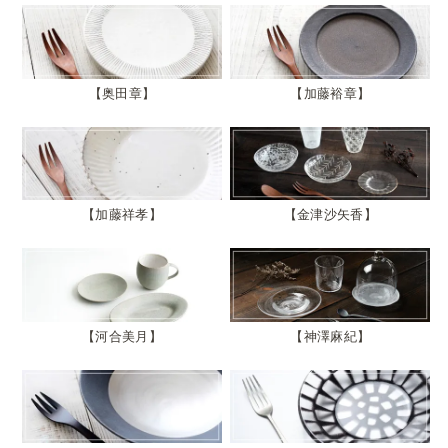
奥田章
加藤裕章
加藤祥孝
金津沙矢香
河合美月
神澤麻紀