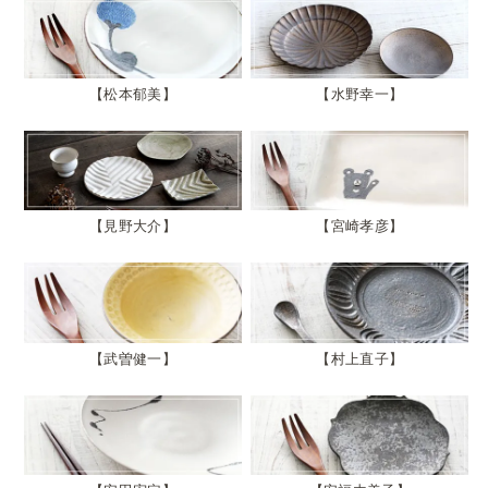
松本郁美
水野幸一
見野大介
宮崎孝彦
武曽健一
村上直子