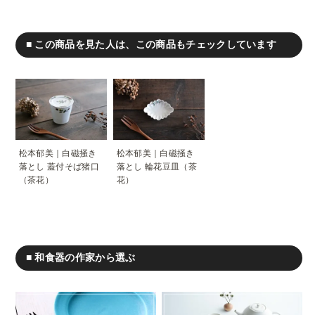
■ この商品を見た人は、この商品もチェックしています
松本郁美｜白磁掻き
松本郁美｜白磁掻き
落とし 蓋付そば猪口
落とし 輪花豆皿（茶
（茶花）
花）
■ 和食器の作家から選ぶ