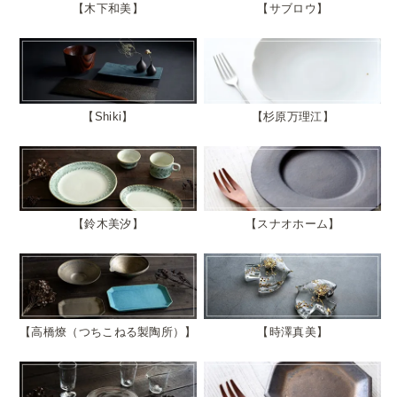
木下和美
サブロウ
Shiki
杉原万理江
鈴木美汐
スナオホーム
高橋燎（つちこねる製陶所）
時澤真美