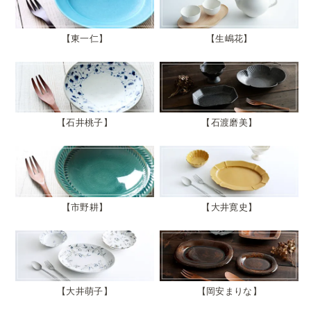
東一仁
生嶋花
石井桃子
石渡磨美
市野耕
大井寛史
大井萌子
岡安まりな