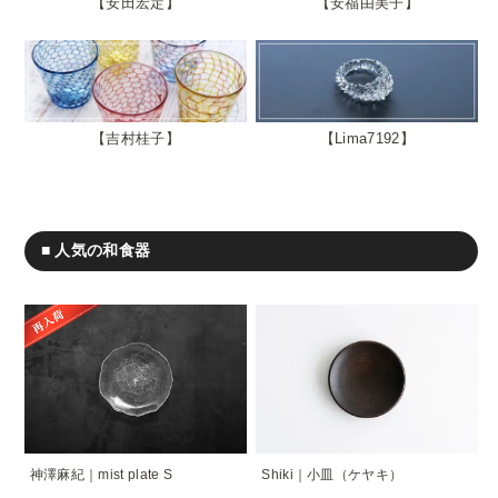
安田宏定
安福由美子
吉村桂子
Lima7192
■ 人気の和食器
神澤麻紀｜mist plate S
Shiki｜小皿（ケヤキ）