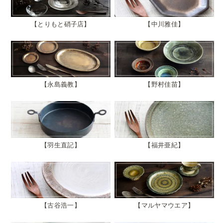
とりもと硝子店
中川雅佳
永島義教
野村佳苗
羽生直記
福井亜紀
古谷浩一
マルヤマウエア