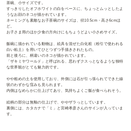
茶碗、小サイズです。
すっきりしたオフホワイトの白をベースに、ちょっとムッとしたよ
うなお顔のネコが描かれています。
ネーミングも素敵なお子茶碗のサイズは、径10.5cm・高さ6cmほ
ど。
お子さま用のほか少食の方向けにもちょうどよい小さめサイズ。
飯碗に描かれている動物は、絵具を混ぜた白化粧（粉引で使われる
白い粘土）を用いてひとつずつ手描きされたもの。
前と後ろに、柄違いのネコが描かれています。
「ザキミヤワールド」と呼ばれる、思わずクスっとなるような独特
な世界観がとても魅力的です。
やや粗めの土を使用しており、外側には石が引っ張られてできた線
状のわずかな窪みも見られます。
内側はなめらかに仕上げてあり、気持ちよくご飯が食べられそう。
絵柄の部分は無釉の仕上げで、ややザラっとしています。
裏側には、カタカナで「ミ」と宮崎孝彦さんのサインが入っていま
す。