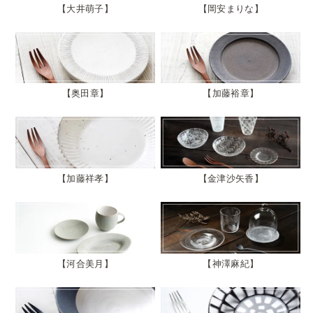
大井萌子
岡安まりな
奥田章
加藤裕章
加藤祥孝
金津沙矢香
河合美月
神澤麻紀