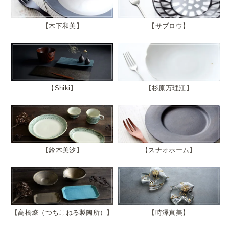
木下和美
サブロウ
Shiki
杉原万理江
鈴木美汐
スナオホーム
高橋燎（つちこねる製陶所）
時澤真美