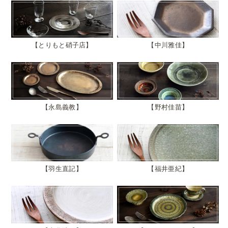
とりもと硝子店
中川雅佳
永島義教
野村佳苗
羽生直記
福井亜紀