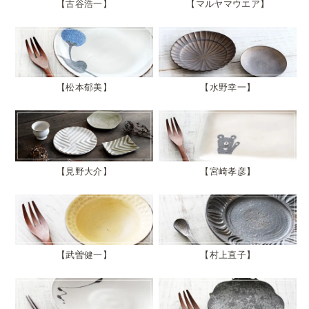
古谷浩一
マルヤマウエア
松本郁美
水野幸一
見野大介
宮崎孝彦
武曽健一
村上直子