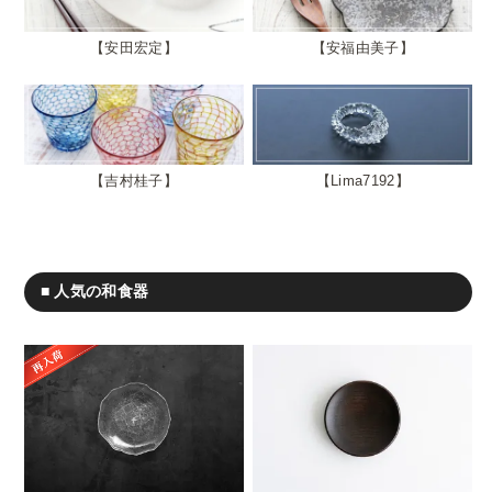
安田宏定
安福由美子
吉村桂子
Lima7192
■ 人気の和食器