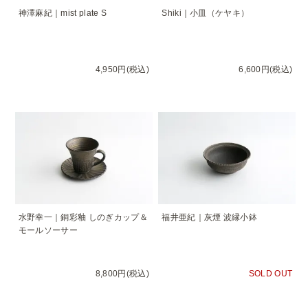
神澤麻紀｜mist plate S
Shiki｜小皿（ケヤキ）
4,950円(税込)
6,600円(税込)
水野幸一｜銅彩釉 しのぎカップ＆
福井亜紀｜灰煙 波縁小鉢
モールソーサー
8,800円(税込)
SOLD OUT