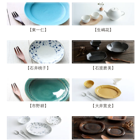
東一仁
生嶋花
石井桃子
石渡磨美
市野耕
大井寛史