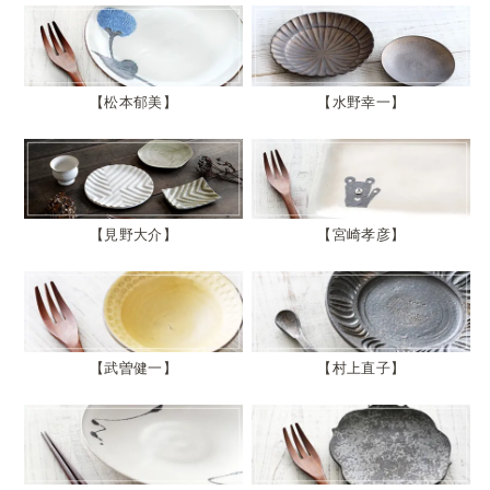
松本郁美
水野幸一
見野大介
宮崎孝彦
武曽健一
村上直子