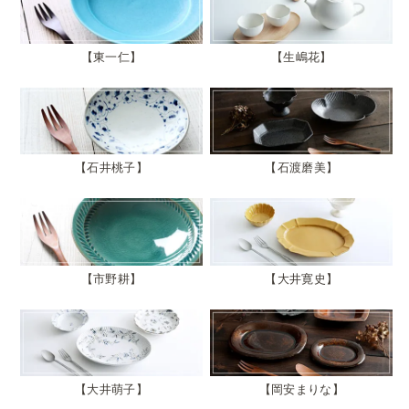
東一仁
生嶋花
石井桃子
石渡磨美
市野耕
大井寛史
大井萌子
岡安まりな