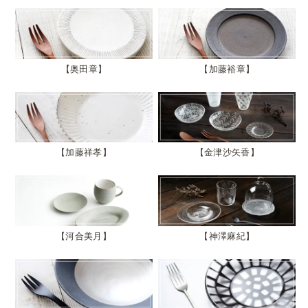
奥田章
加藤裕章
加藤祥孝
金津沙矢香
河合美月
神澤麻紀