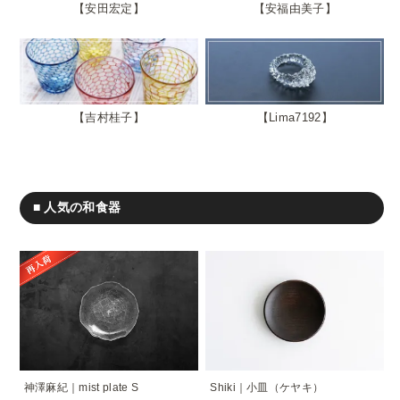
安田宏定
安福由美子
吉村桂子
Lima7192
■ 人気の和食器
神澤麻紀｜mist plate S
Shiki｜小皿（ケヤキ）