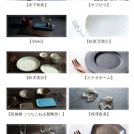
木下和美
サブロウ
Shiki
杉原万理江
鈴木美汐
スナオホーム
高橋燎（つちこねる製陶所）
時澤真美