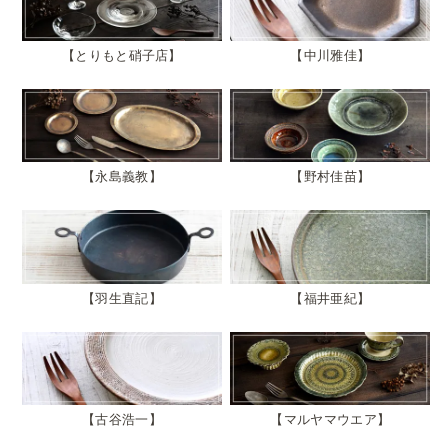
とりもと硝子店
中川雅佳
永島義教
野村佳苗
羽生直記
福井亜紀
古谷浩一
マルヤマウエア