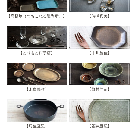
高橋燎（つちこねる製陶所）
時澤真美
とりもと硝子店
中川雅佳
永島義教
野村佳苗
羽生直記
福井亜紀