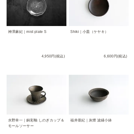
神澤麻紀｜mist plate S
Shiki｜小皿（ケヤキ）
4,950円(税込)
6,600円(税込)
水野幸一｜銅彩釉 しのぎカップ＆
福井亜紀｜灰煙 波縁小鉢
モールソーサー