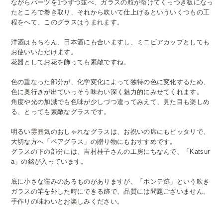
ながらパーツを1つずつ並べ、ガラスの粒が溶けてくっつき板になっ
たところで巻き取り、それから吹いて仕上げるといういくつもの工
程をへて、このグラスはうまれます。
洋酒はもちろん、日本酒にも合いますし、ミニビアカップとしても
お使いいただけます。
花器としてお花を飾っても素敵ですね。
色の重なった部分が、化学変化によって独特の色に変化するため、
色に奥行きが出ていっそう味わい深く魅力的にみせてくれます。
角度や光の加減でも色味が少しづつ違ってみえて、見た目も楽しめ
る、とっても素敵なグラスです。
明るい雰囲気のおしゃれなグラスは、お祝いの席にもピッタリで、
大切な方へ「ペアグラス」の贈り物にもおすすめです。
グラスの下の部分には、吉村桂子さんの工房にちなんで、「Katsur
a」の銘が入っています。
底に小さな窪みのあるものがありますが、「ポンテ跡」という吹き
ガラスの竿を外した時にできる跡で、品質には問題ございません。
手作りの味わいとお楽しみください。