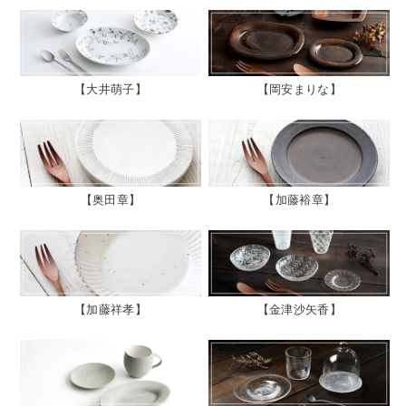
大井萌子
岡安まりな
奥田章
加藤裕章
加藤祥孝
金津沙矢香