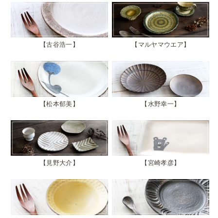
古谷浩一
マルヤマウエア
松本郁美
水野幸一
見野大介
宮崎孝彦