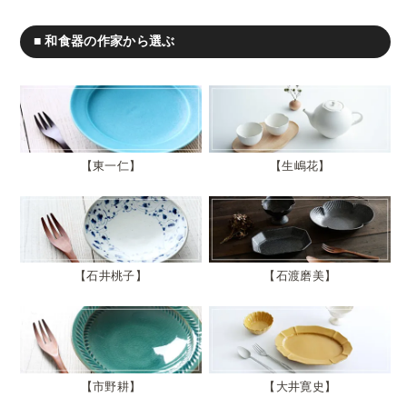
■ 和食器の作家から選ぶ
東一仁
生嶋花
石井桃子
石渡磨美
市野耕
大井寛史