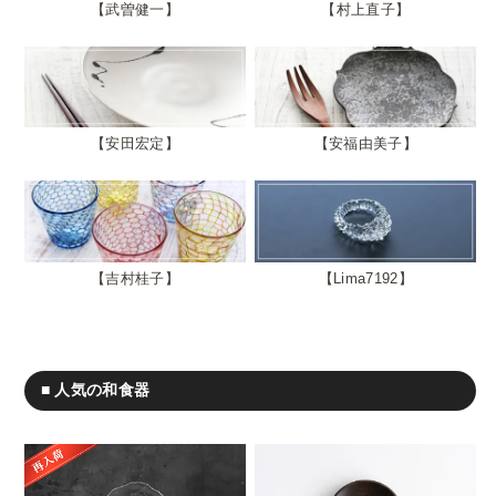
武曽健一
村上直子
安田宏定
安福由美子
吉村桂子
Lima7192
■ 人気の和食器