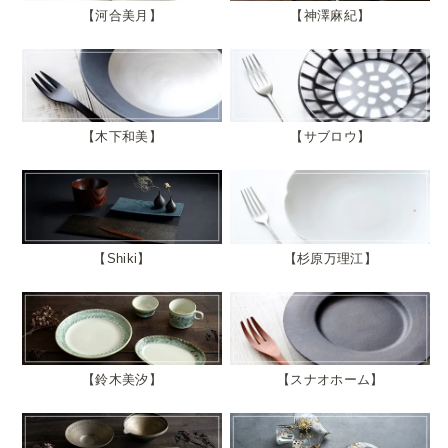
河合美月
神澤麻紀
木下和美
サブロウ
Shiki
杉原万理江
鈴木美汐
スナオホーム