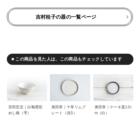
吉村桂子の器の一覧ページ
■ この商品を見た人は、この商品もチェックしています
安田宏定｜白釉墨彩
奥田章｜十草リムプ
奥田章｜ケーキ皿12c
めし碗（雫）
レート（浅S）
m（白）