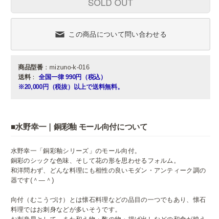
SOLD OUT
この商品について問い合わせる
商品型番
：mizuno-k-016
送料
：
全国一律 990円（税込）
※20,000円（税抜）以上で送料無料。
■水野幸一｜銅彩釉 モール向付について
水野幸一「銅彩釉シリーズ」のモール向付。
銅彩のシックな色味、そして花の形を思わせるフォルム。
和洋問わず、どんな料理にも相性の良いモダン・アンティーク調の
器です(＾―＾)
向付（むこうづけ）とは懐石料理などの品目の一つでもあり、
懐石
料理ではお刺身などが多いそうです。