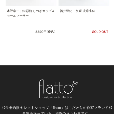
水野幸一｜銅彩釉 しのぎカップ＆
福井亜紀｜灰煙 波縁小鉢
モールソーサー
8,800円(税込)
SOLD OUT
和食器通販セレクトショップ「flatto」は
こだわりの作家ブランド和
食器を扱っている、滋賀のうつわ屋です。