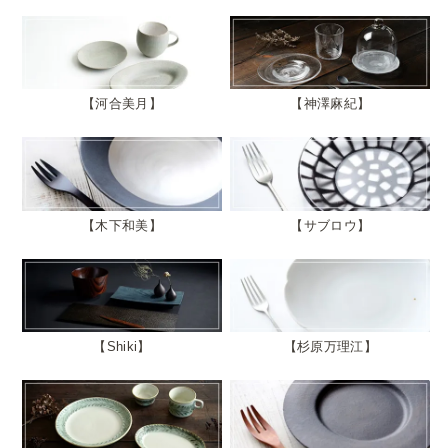
河合美月
神澤麻紀
木下和美
サブロウ
Shiki
杉原万理江