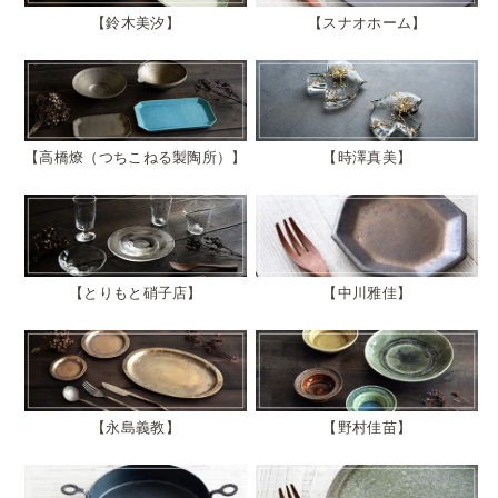
鈴木美汐
スナオホーム
高橋燎（つちこねる製陶所）
時澤真美
とりもと硝子店
中川雅佳
永島義教
野村佳苗