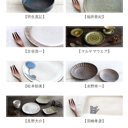
羽生直記
福井亜紀
古谷浩一
マルヤマウエア
松本郁美
水野幸一
見野大介
宮崎孝彦