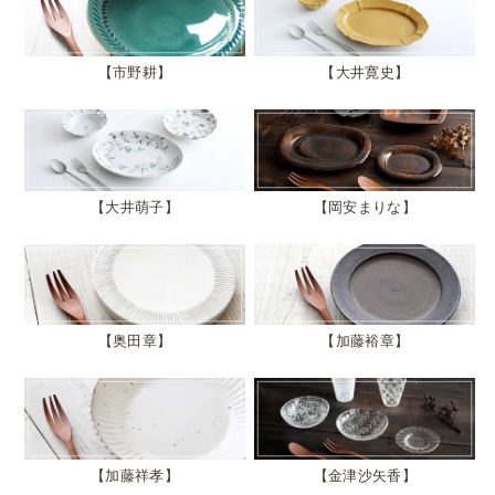
市野耕
大井寛史
大井萌子
岡安まりな
奥田章
加藤裕章
加藤祥孝
金津沙矢香