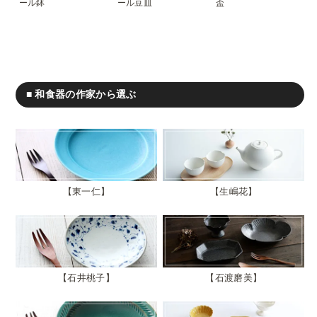
ール鉢
ール豆皿
盃
■ 和食器の作家から選ぶ
東一仁
生嶋花
石井桃子
石渡磨美