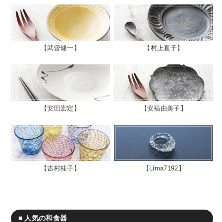
武曽健一
村上直子
安田宏定
安福由美子
吉村桂子
Lima7192
■ 人気の和食器