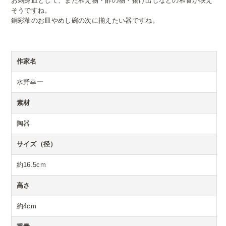
お刺身皿として、また和え物・酢の物・揚げ出しなどの和食が映え
そうですね。
銅彩釉のお皿やめし碗の次に揃えたい器ですね。
作家名
水野幸一
素材
陶器
サイズ（径）
約16.5cm
高さ
約4cm