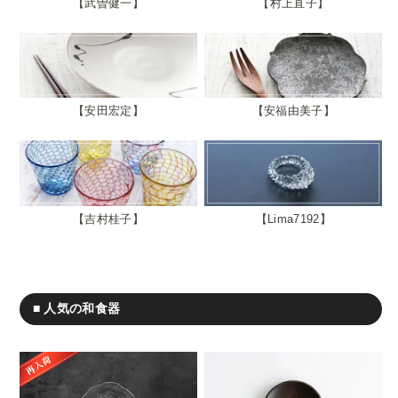
武曽健一
村上直子
安田宏定
安福由美子
吉村桂子
Lima7192
■ 人気の和食器