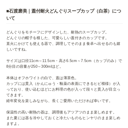
■石渡磨美｜蓋付耐火どんぐりスープカップ（白茶）につ
いて
どんぐりをモチーフにデザインした、耐熱のスープカップ。
どんぐりの帽子を模した、可愛らしい蓋付きのカップです。
直火にかけても使える器で、調理してそのまま食卓へ出せるのも嬉
しいですね。
サイズは口径11cm～11.5cm・高さ6.5cm～7.5cm（カップのみ）で
8分目の容量が250～300mlほど。
本体はオフホワイトの白で、蓋は薄茶色。
カップには貫入（かんにゅう・釉薬の表面にできるヒビ模様）が入
っており、使い込むほどにお料理の色が入って段々と貫入が目立っ
てきます。
経年変化を楽しみながら、長くご愛用いただければ幸いです。
保温性の高い耐熱の器は、調理後もアツアツのまま楽しめます。
また夏には器を冷やしておくと冷たいものもヒンヤリのまま楽しめ
ますよ。