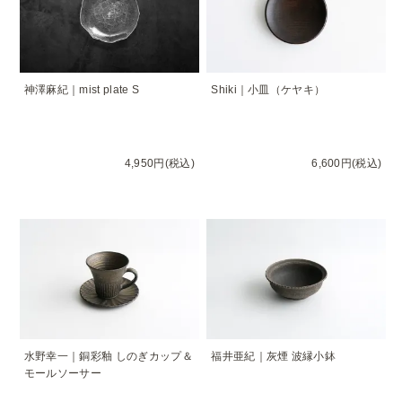
神澤麻紀｜mist plate S
Shiki｜小皿（ケヤキ）
4,950円(税込)
6,600円(税込)
水野幸一｜銅彩釉 しのぎカップ＆
福井亜紀｜灰煙 波縁小鉢
モールソーサー