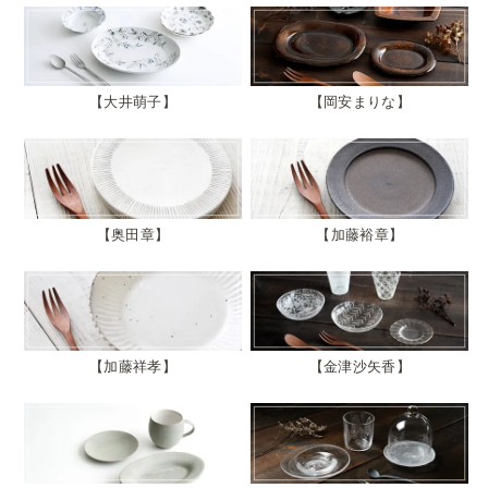
大井萌子
岡安まりな
奥田章
加藤裕章
加藤祥孝
金津沙矢香