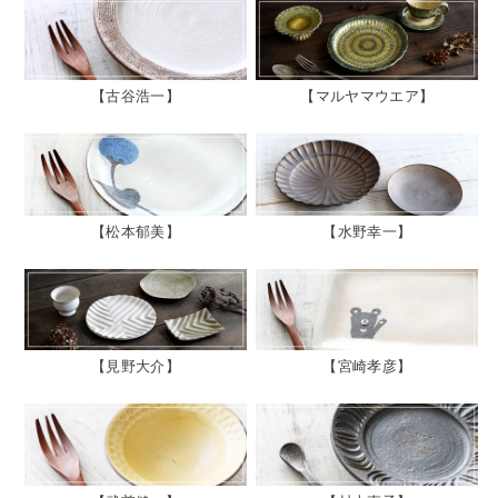
古谷浩一
マルヤマウエア
松本郁美
水野幸一
見野大介
宮崎孝彦