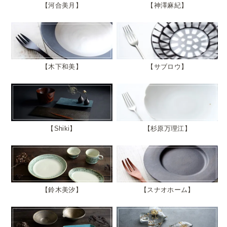
河合美月
神澤麻紀
木下和美
サブロウ
Shiki
杉原万理江
鈴木美汐
スナオホーム