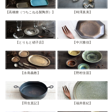
高橋燎（つちこねる製陶所）
時澤真美
とりもと硝子店
中川雅佳
永島義教
野村佳苗
羽生直記
福井亜紀