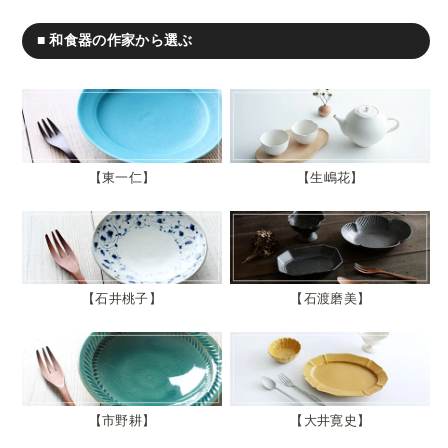
■ 和食器の作家から選ぶ
東一仁
生嶋花
石井桃子
石渡磨美
市野耕
大井寛史