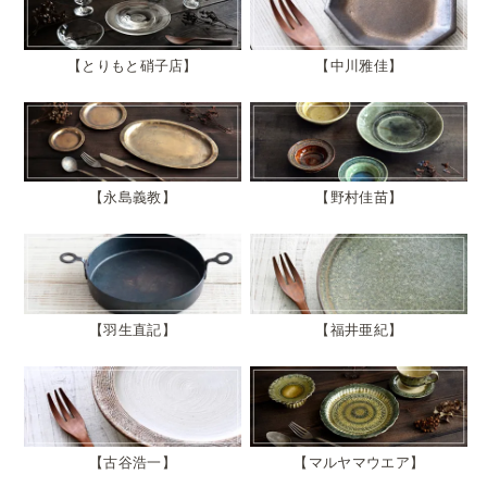
とりもと硝子店
中川雅佳
永島義教
野村佳苗
羽生直記
福井亜紀
古谷浩一
マルヤマウエア