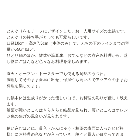
どんぐりをモチーフにデザインした、お一人用サイズの土鍋です。
どんぐりの持ち手がとっても可愛らしいです。
口径18cm・高さ7.5cm（本体のみ）で、ふちの下のラインまでの容
量が550mlほど。
ひとり鍋のほか、雑炊や湯豆腐、おでんなどの煮込み料理から、蒸
し物にごはんなど色々なお料理を楽しめます。
直火・オーブン・トースターでも使える耐熱のうつわ。
調理してそのまま食卓に出せ、保温性も高いのでアツアツのままお
料理を楽しめます。
お鍋本体は生成りがかった優しい白で、お料理の彩りが優しく映え
ます。
釉薬が濃いところはきらきらと結晶が見られ、薄いところはオレン
ジ色の焦げの風合いが見られます。
使い込むほどに、貫入（かんにゅう・釉薬の表面に入ったヒビ模
様）にお料理の色などが入っていき、段々と貫入が目立ってきま