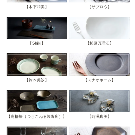
木下和美
サブロウ
Shiki
杉原万理江
鈴木美汐
スナオホーム
高橋燎（つちこねる製陶所）
時澤真美