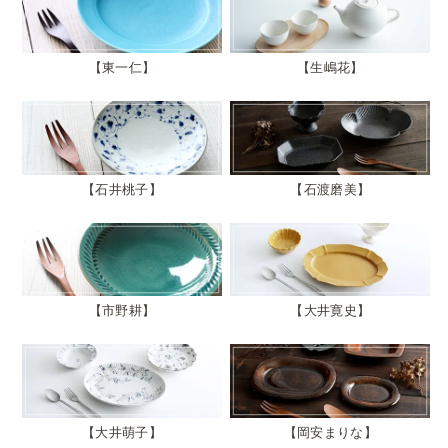
東一仁
生嶋花
石井桃子
石渡磨美
市野耕
大井寛史
大井萌子
岡安まりな