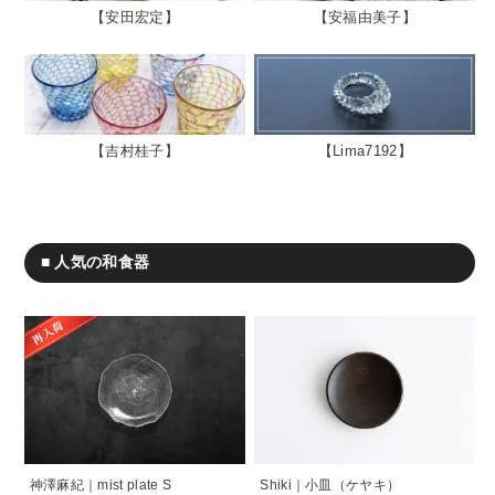
安田宏定
安福由美子
吉村桂子
Lima7192
■ 人気の和食器
神澤麻紀｜mist plate S
Shiki｜小皿（ケヤキ）