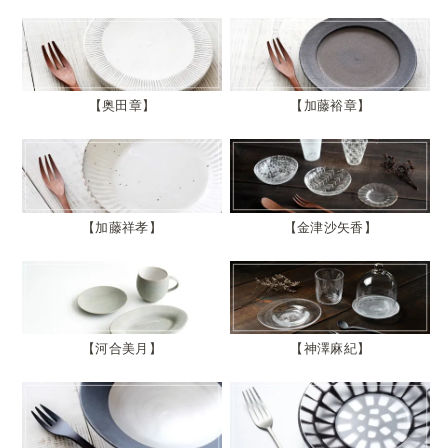
奥田章
加藤裕章
加藤祥孝
金津沙矢香
河合美月
神澤麻紀