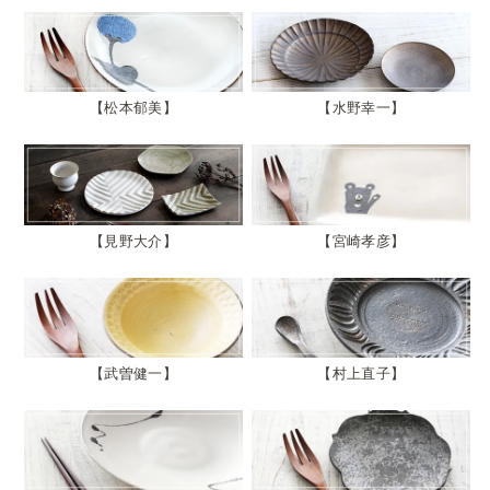
松本郁美
水野幸一
見野大介
宮崎孝彦
武曽健一
村上直子