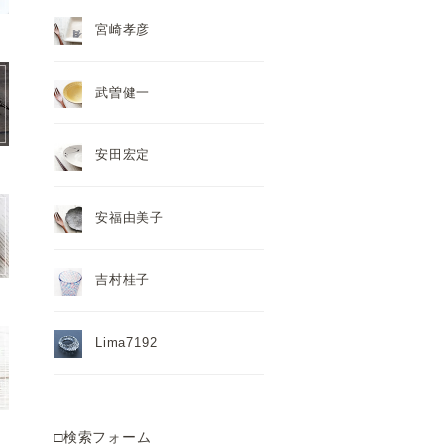
宮崎孝彦
武曽健一
安田宏定
安福由美子
吉村桂子
Lima7192
□検索フォーム