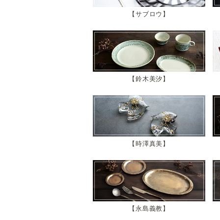
サブロウ
鈴木美汐
時澤真美
永島義教