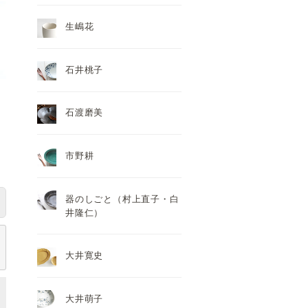
生嶋花
石井桃子
石渡磨美
市野耕
器のしごと（村上直子・白
井隆仁）
大井寛史
大井萌子