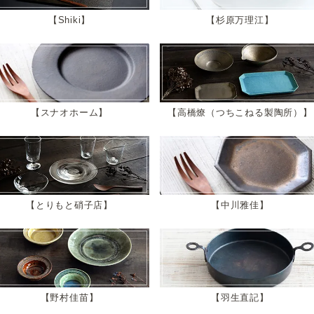
Shiki
杉原万理江
スナオホーム
高橋燎（つちこねる製陶所）
とりもと硝子店
中川雅佳
野村佳苗
羽生直記