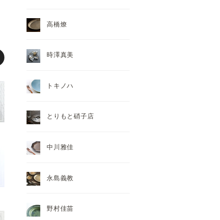
高橋燎
時澤真美
トキノハ
とりもと硝子店
中川雅佳
永島義教
野村佳苗