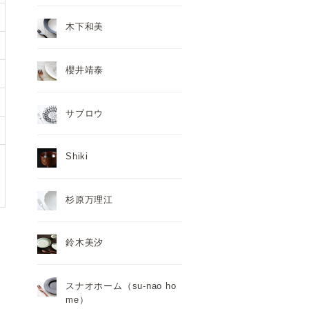
木下和美
櫻井靖泰
サブロウ
Shiki
杉原万理江
鈴木美汐
スナオホーム（su-nao ho
me）