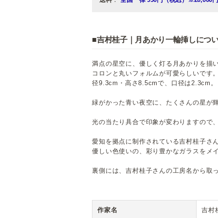
■吉村桂子｜月あかり一輪挿しにつ
満点の星空に、優しく灯る月あかりを描
コロンと丸いフォルムが可愛らしいです
径9.3cm・高さ8.5cmで、口径は2.3cm。
緑がかった青い夜空に、たくさんの星が
光の当たり具合で印象が変わりますので
愛知を拠点に制作されている吉村桂子さ
優しい色使いの、彩り豊かなガラスをメ
裏側には、吉村桂子さんの工房名から取った
作家名
吉村