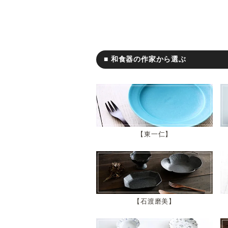
■ 和食器の作家から選ぶ
東一仁
石渡磨美