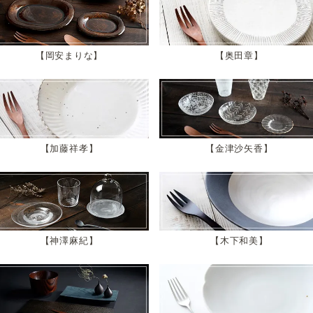
岡安まりな
奥田章
加藤祥孝
金津沙矢香
神澤麻紀
木下和美