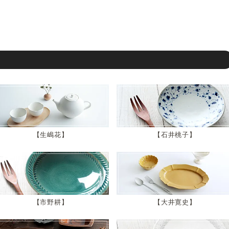
生嶋花
石井桃子
市野耕
大井寛史