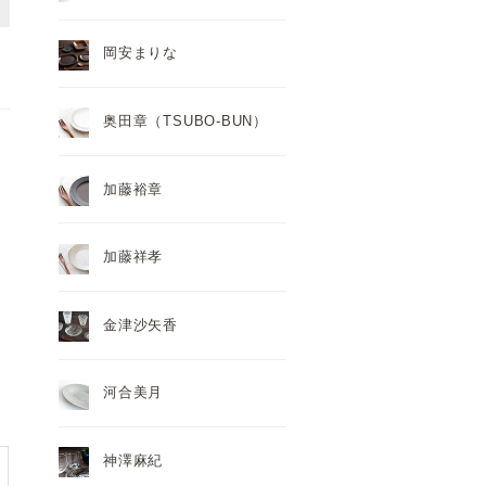
岡安まりな
奥田章（TSUBO-BUN）
加藤裕章
加藤祥孝
金津沙矢香
河合美月
神澤麻紀