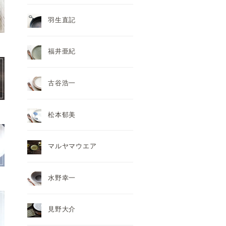
羽生直記
福井亜紀
古谷浩一
松本郁美
マルヤマウエア
水野幸一
見野大介