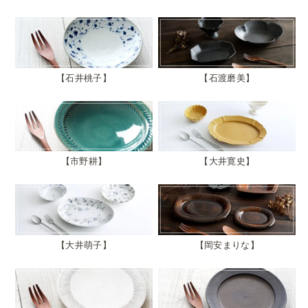
石井桃子
石渡磨美
市野耕
大井寛史
大井萌子
岡安まりな