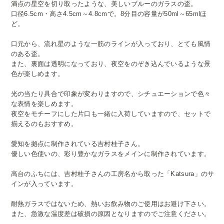
満点の星空を切り取ったような、美しいブルーのガラスの盃。
口径6.5cm・高さ4.5cm～4.8cmで。8分目の容量が50ml～65mlほ
ど。
口元から、流れ星のような一筋のラインが入っており、とても風情
のある盃。
また、裏面は透明になっており、夜空をのぞき込んでいるような景
色が楽しめます。
光の当たり具合で印象が変わりますので、シチュエーションで色々
な表情を楽しめます。
夜空をモチーフにした片口も一緒に入荷していますので、セットで
揃えるのもおすすめ。
愛知を拠点に制作されている吉村桂子さん。
優しい色使いの、彩り豊かなガラスをメインに制作されています。
高台のふちには、吉村桂子さんの工房名から取った「Katsura」のサ
インが入っています。
耐熱ガラスではないため、熱いお飲み物のご使用はお避け下さい。
また、急激な温度差は破損の原因となりますのでご注意ください。