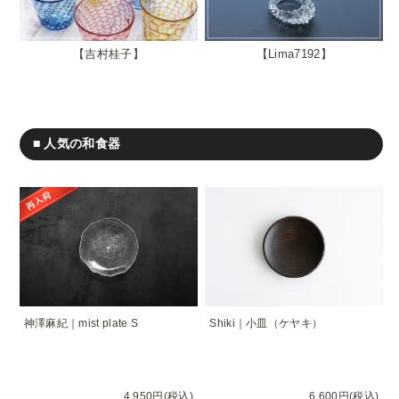
吉村桂子
Lima7192
■ 人気の和食器
神澤麻紀｜mist plate S
Shiki｜小皿（ケヤキ）
4,950円(税込)
6,600円(税込)