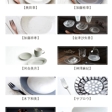
奥田章
加藤裕章
加藤祥孝
金津沙矢香
河合美月
神澤麻紀
木下和美
サブロウ