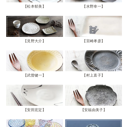
松本郁美
水野幸一
見野大介
宮崎孝彦
武曽健一
村上直子
安田宏定
安福由美子