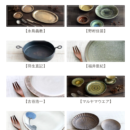
永島義教
野村佳苗
羽生直記
福井亜紀
古谷浩一
マルヤマウエア