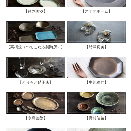
鈴木美汐
スナオホーム
高橋燎（つちこねる製陶所）
時澤真美
とりもと硝子店
中川雅佳
永島義教
野村佳苗