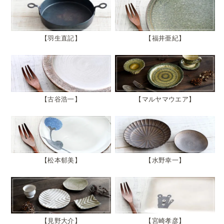
羽生直記
福井亜紀
古谷浩一
マルヤマウエア
松本郁美
水野幸一
見野大介
宮崎孝彦