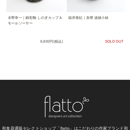
水野幸一｜銅彩釉 しのぎカップ＆
福井亜紀｜灰煙 波縁小鉢
モールソーサー
8,800円(税込)
SOLD OUT
和食器通販セレクトショップ「flatto」は
こだわりの作家ブランド和