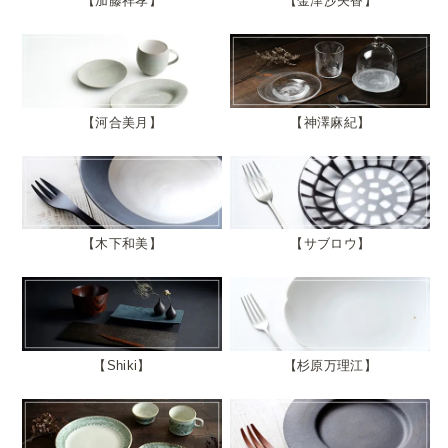
加藤祥孝
金津沙矢香
河合美月
神澤麻紀
木下和美
サブロウ
Shiki
杉原万理江