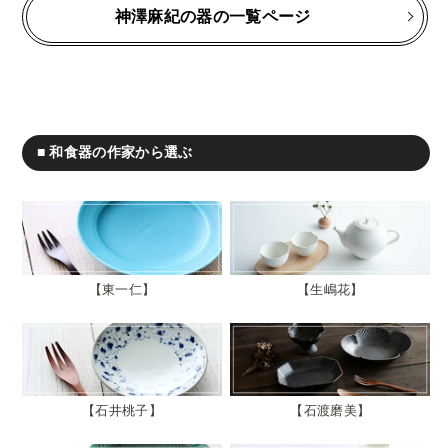
神澤麻紀の器の一覧ページ
■ 和食器の作家から選ぶ
東一仁
生嶋花
石井桃子
石渡磨美