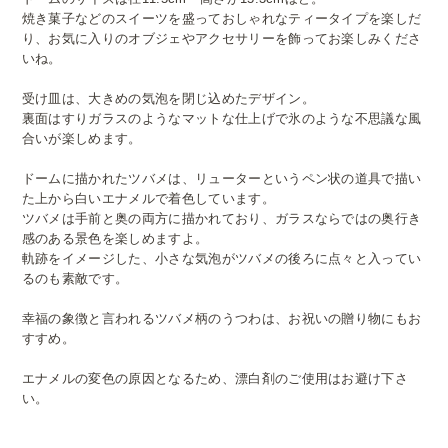
焼き菓子などのスイーツを盛っておしゃれなティータイプを楽しだ
り、お気に入りのオブジェやアクセサリーを飾ってお楽しみくださ
いね。
受け皿は、大きめの気泡を閉じ込めたデザイン。
裏面はすりガラスのようなマットな仕上げで氷のような不思議な風
合いが楽しめます。
ドームに描かれたツバメは、リューターというペン状の道具で描い
た上から白いエナメルで着色しています。
ツバメは手前と奥の両方に描かれており、ガラスならではの奥行き
感のある景色を楽しめますよ。
軌跡をイメージした、小さな気泡がツバメの後ろに点々と入ってい
るのも素敵です。
幸福の象徴と言われるツバメ柄のうつわは、お祝いの贈り物にもお
すすめ。
エナメルの変色の原因となるため、漂白剤のご使用はお避け下さ
い。