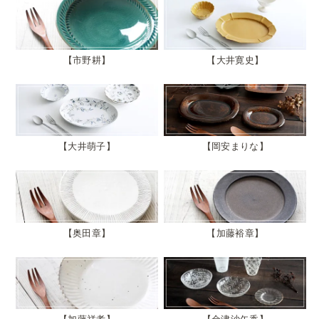
市野耕
大井寛史
大井萌子
岡安まりな
奥田章
加藤裕章