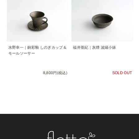
水野幸一｜銅彩釉 しのぎカップ＆
福井亜紀｜灰煙 波縁小鉢
モールソーサー
8,800円(税込)
SOLD OUT