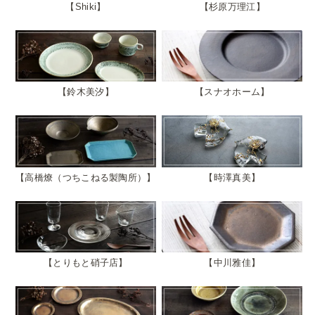
Shiki
杉原万理江
鈴木美汐
スナオホーム
高橋燎（つちこねる製陶所）
時澤真美
とりもと硝子店
中川雅佳