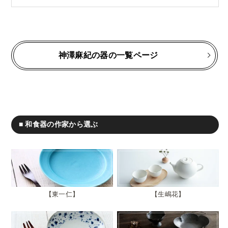
神澤麻紀の器の一覧ページ
■ 和食器の作家から選ぶ
東一仁
生嶋花