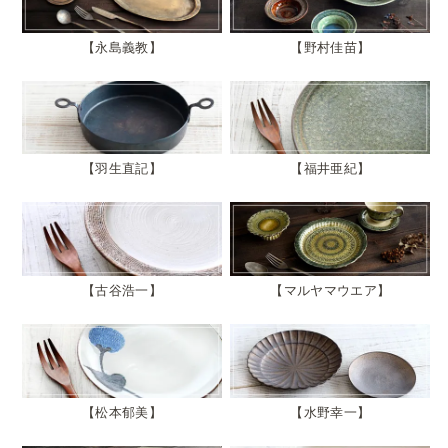
永島義教
野村佳苗
羽生直記
福井亜紀
古谷浩一
マルヤマウエア
松本郁美
水野幸一