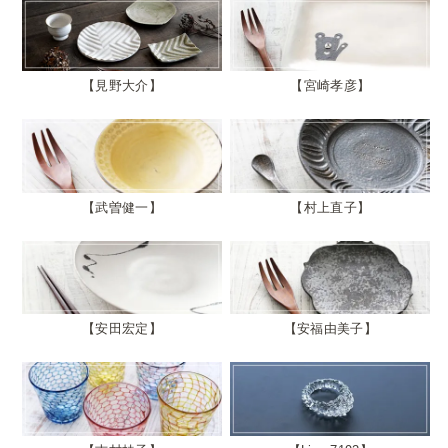
見野大介
宮崎孝彦
武曽健一
村上直子
安田宏定
安福由美子