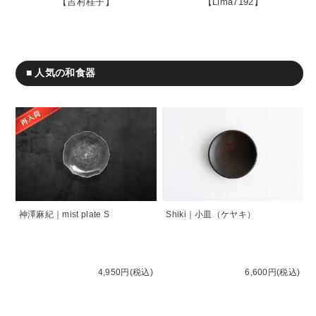
吉村桂子
Lima7192
■ 人気の和食器
神澤麻紀｜mist plate S
Shiki｜小皿（ケヤキ）
4,950円(税込)
6,600円(税込)