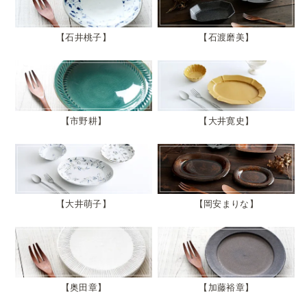
石井桃子
石渡磨美
市野耕
大井寛史
大井萌子
岡安まりな
奥田章
加藤裕章