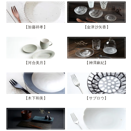
加藤祥孝
金津沙矢香
河合美月
神澤麻紀
木下和美
サブロウ