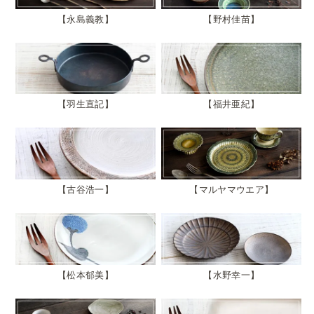
永島義教
野村佳苗
羽生直記
福井亜紀
古谷浩一
マルヤマウエア
松本郁美
水野幸一