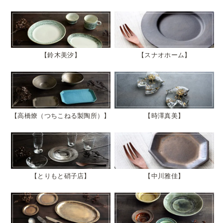
鈴木美汐
スナオホーム
高橋燎（つちこねる製陶所）
時澤真美
とりもと硝子店
中川雅佳