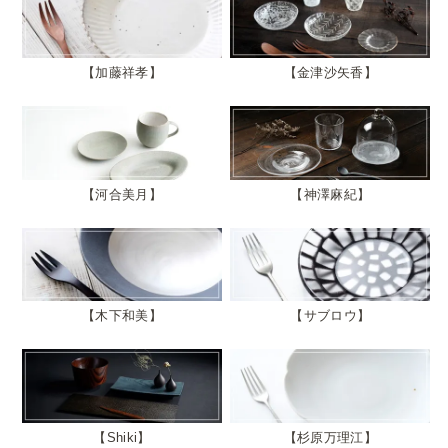
加藤祥孝
金津沙矢香
河合美月
神澤麻紀
木下和美
サブロウ
Shiki
杉原万理江