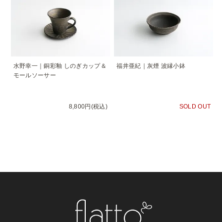
水野幸一｜銅彩釉 しのぎカップ＆
福井亜紀｜灰煙 波縁小鉢
モールソーサー
8,800円(税込)
SOLD OUT