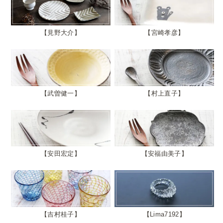
見野大介
宮崎孝彦
武曽健一
村上直子
安田宏定
安福由美子
吉村桂子
Lima7192