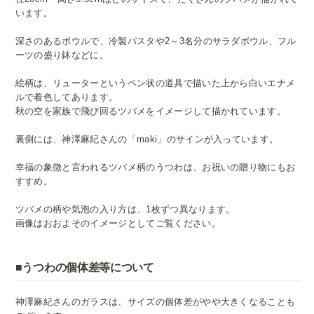
います。
深さのあるボウルで、冷製パスタや2～3名分のサラダボウル、フル
ーツの盛り鉢などに。
絵柄は、リューターというペン状の道具で描いた上から白いエナメ
ルで着色してあります。
秋の空を家族で飛び回るツバメをイメージして描かれています。
裏側には、神澤麻紀さんの「maki」のサインが入っています。
幸福の象徴と言われるツバメ柄のうつわは、お祝いの贈り物にもお
すすめ。
ツバメの柄や気泡の入り方は、1枚ずつ異なります。
画像はおおよそのイメージとしてご覧ください。
■うつわの個体差等について
神澤麻紀さんのガラスは、サイズの個体差がやや大きくなることも