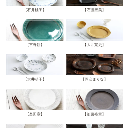
石井桃子
石渡磨美
市野耕
大井寛史
大井萌子
岡安まりな
奥田章
加藤裕章