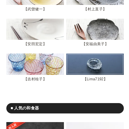
武曽健一
村上直子
安田宏定
安福由美子
吉村桂子
Lima7192
■ 人気の和食器