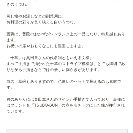
きのうつわ。
蒸し物やお浸しなどの副菜用に。
お料理の彩りが良く映える白いうつわ。
蓋碗は、普段のおかずがワンランク上の一品になり、特別感もあり
ます。
お祝いの席やおもてなしにも重宝しますよ。
「十草」は奥田章さんの代名詞ともいえる文様。
すべて手描きで描かれた十草のストライプ模様は、とても繊細であ
りながら手描きならではの優しい揺らぎがあります。
白の十草碗もありますので、色違いのセットで揃えるのも素敵で
す。
腰のあたりには奥田章さんのサインが手描きで入っており、裏側に
はブランド名「TSUBO-BUN」の壺をモチーフにした銘が押印され
ています。