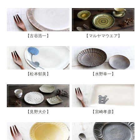
古谷浩一
マルヤマウエア
松本郁美
水野幸一
見野大介
宮崎孝彦