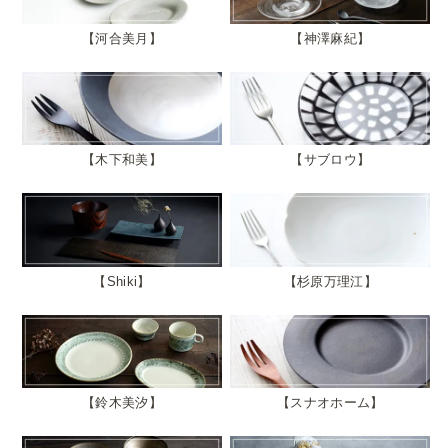
河合美月
神澤麻紀
木下和美
サブロウ
Shiki
杉原万理江
鈴木美汐
スナオホーム