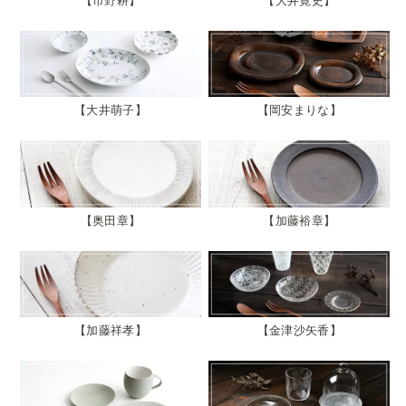
市野耕
大井寛史
大井萌子
岡安まりな
奥田章
加藤裕章
加藤祥孝
金津沙矢香