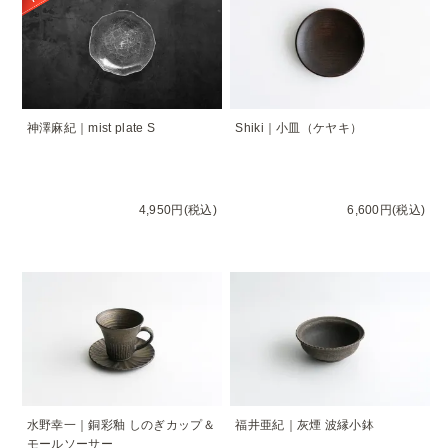
神澤麻紀｜mist plate S
Shiki｜小皿（ケヤキ）
4,950円(税込)
6,600円(税込)
水野幸一｜銅彩釉 しのぎカップ＆
福井亜紀｜灰煙 波縁小鉢
モールソーサー