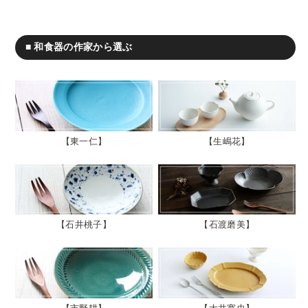
■ 和食器の作家から選ぶ
東一仁
生嶋花
石井桃子
石渡磨美