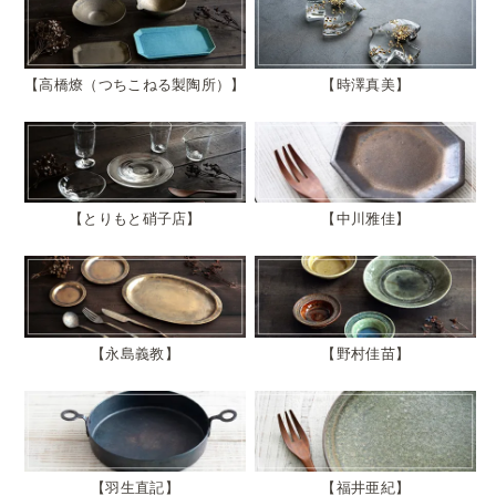
高橋燎（つちこねる製陶所）
時澤真美
とりもと硝子店
中川雅佳
永島義教
野村佳苗
羽生直記
福井亜紀